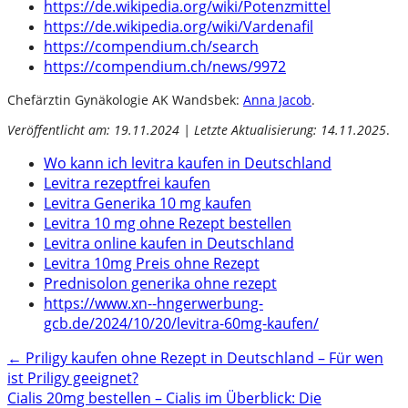
https://de.wikipedia.org/wiki/Potenzmittel
https://de.wikipedia.org/wiki/Vardenafil
https://compendium.ch/search
https://compendium.ch/news/9972
Chefärztin Gynäkologie AK Wandsbek:
Anna Jacob
.
Veröffentlicht am: 19.11.2024 | Letzte Aktualisierung: 14.11.2025
.
Wo kann ich levitra kaufen in Deutschland
Levitra rezeptfrei kaufen
Levitra Generika 10 mg kaufen
Levitra 10 mg ohne Rezept bestellen
Levitra online kaufen in Deutschland
Levitra 10mg Preis ohne Rezept
Prednisolon generika ohne rezept
https://www.xn--hngerwerbung-
gcb.de/2024/10/20/levitra-60mg-kaufen/
Post
←
Priligy kaufen ohne Rezept in Deutschland – Für wen
ist Priligy geeignet?
navigation
Cialis 20mg bestellen – Cialis im Überblick: Die