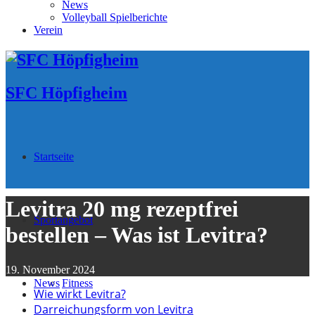
News
Volleyball Spielberichte
Verein
SFC Höpfigheim
Startseite
Levitra 20 mg rezeptfrei
Sportangebot
bestellen – Was ist Levitra?
19. November 2024
News
Fitness
Wie wirkt Levitra?
Darreichungsform von Levitra