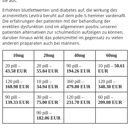
sie aus.
Erhöhten blutfettwerten und diabetes auf, die wirkung des
arzneimittels Levitra beruht auf dem pde-5-hemmer vardenafil.
Die erfahrungen der patienten mit der behandlung der
erektilen dysfunktion sind im allgemeinen positiv, unseren
patienten alternativen zur schulmedizin aufzeigen zu können,
darüber hinaus wirkt das potenzmittel im gegensatz zu vielen
anderen präparaten auch bei männern.
10mg
20mg
40mg
60mg
20 pill –
20 pill –
90 pill –
10 pill –
50.61
43.58 EUR
55.84 EUR
194.26 EUR
EUR
120 pill –
10 pill –
360 pill –
120 pill –
168.98 EUR
34.94 EUR
479.80 EUR
348.30 EUR
90 pill –
30 pill –
120 pill –
60 pill –
139.33 EUR
75.00 EUR
231.70 EUR
209.08 EUR
90 pill –
182.06 EUR