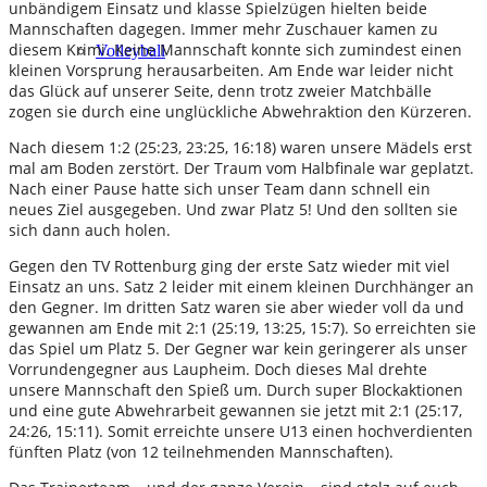
unbändigem Einsatz und klasse Spielzügen hielten beide
Mannschaften dagegen. Immer mehr Zuschauer kamen zu
diesem Krimi. Keine Mannschaft konnte sich zumindest einen
Volleyball
kleinen Vorsprung herausarbeiten. Am Ende war leider nicht
das Glück auf unserer Seite, denn trotz zweier Matchbälle
zogen sie durch eine unglückliche Abwehraktion den Kürzeren.
Nach diesem 1:2 (25:23, 23:25, 16:18) waren unsere Mädels erst
mal am Boden zerstört. Der Traum vom Halbfinale war geplatzt.
Nach einer Pause hatte sich unser Team dann schnell ein
neues Ziel ausgegeben. Und zwar Platz 5! Und den sollten sie
sich dann auch holen.
Gegen den TV Rottenburg ging der erste Satz wieder mit viel
Einsatz an uns. Satz 2 leider mit einem kleinen Durchhänger an
den Gegner. Im dritten Satz waren sie aber wieder voll da und
gewannen am Ende mit 2:1 (25:19, 13:25, 15:7). So erreichten sie
das Spiel um Platz 5. Der Gegner war kein geringerer als unser
Vorrundengegner aus Laupheim. Doch dieses Mal drehte
unsere Mannschaft den Spieß um. Durch super Blockaktionen
und eine gute Abwehrarbeit gewannen sie jetzt mit 2:1 (25:17,
24:26, 15:11). Somit erreichte unsere U13 einen hochverdienten
fünften Platz (von 12 teilnehmenden Mannschaften).