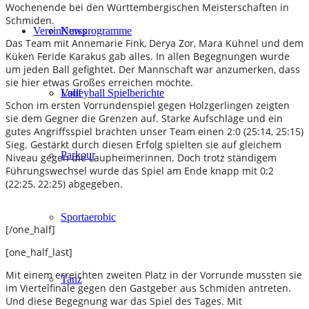
Wochenende bei den Württembergischen Meisterschaften in
Schmiden.
Verein
Kursprogramme
News
Das Team mit Annemarie Fink, Derya Zor, Mara Kühnel und dem
Küken Feride Karakus gab alles. In allen Begegnungen wurde
um jeden Ball gefightet. Der Mannschaft war anzumerken, dass
sie hier etwas Großes erreichen möchte.
Lauf
Volleyball Spielberichte
Schon im ersten Vorrundenspiel gegen Holzgerlingen zeigten
sie dem Gegner die Grenzen auf. Starke Aufschläge und ein
gutes Angriffsspiel brachten unser Team einen 2:0 (25:14, 25:15)
Sieg. Gestärkt durch diesen Erfolg spielten sie auf gleichem
Parkour
Niveau gegen die Laupheimerinnen. Doch trotz ständigem
Führungswechsel wurde das Spiel am Ende knapp mit 0:2
(22:25, 22:25) abgegeben.
Sportaerobic
[/one_half]
[one_half_last]
Mit einem erreichten zweiten Platz in der Vorrunde mussten sie
Tanz
im Viertelfinale gegen den Gastgeber aus Schmiden antreten.
Und diese Begegnung war das Spiel des Tages. Mit