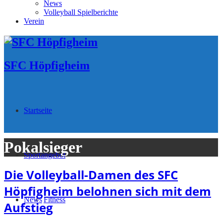
News
Volleyball Spielberichte
Verein
SFC Höpfigheim
Startseite
Pokalsieger
Sportangebot
Die Volleyball-Damen des SFC
Höpfigheim belohnen sich mit dem
News
Fitness
Aufstieg