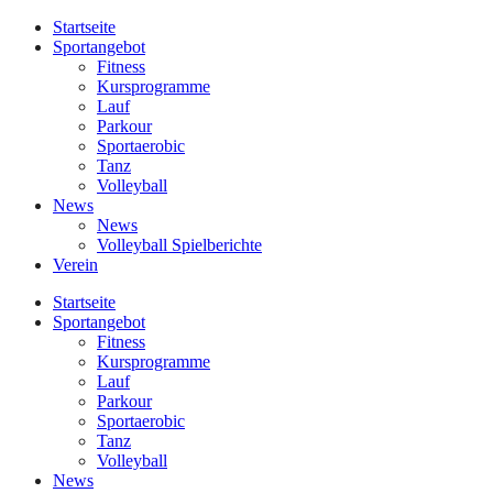
Startseite
Sportangebot
Fitness
Kursprogramme
Lauf
Parkour
Sportaerobic
Tanz
Volleyball
News
News
Volleyball Spielberichte
Verein
Startseite
Sportangebot
Fitness
Kursprogramme
Lauf
Parkour
Sportaerobic
Tanz
Volleyball
News