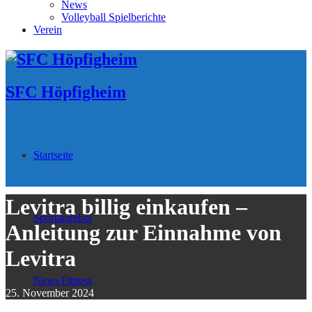
News
Volleyball Spielberichte
Verein
SFC Höpfigheim
Startseite
Levitra billig einkaufen –
Sportangebot
Anleitung zur Einnahme von
Levitra
News
Fitness
25. November 2024