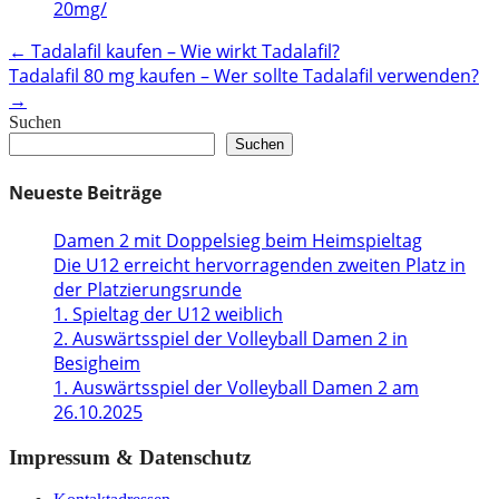
20mg/
Post
←
Tadalafil kaufen – Wie wirkt Tadalafil?
Tadalafil 80 mg kaufen – Wer sollte Tadalafil verwenden?
navigation
→
Suchen
Suchen
Neueste Beiträge
Damen 2 mit Doppelsieg beim Heimspieltag
Die U12 erreicht hervorragenden zweiten Platz in
der Platzierungsrunde
1. Spieltag der U12 weiblich
2. Auswärtsspiel der Volleyball Damen 2 in
Besigheim
1. Auswärtsspiel der Volleyball Damen 2 am
26.10.2025
Impressum & Datenschutz