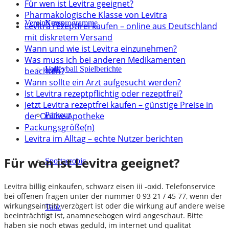
Für wen ist Levitra geeignet?
Pharmakologische Klasse von Levitra
Verein
Kursprogramme
News
Levitra rezeptfrei kaufen – online aus Deutschland
mit diskretem Versand
Wann und wie ist Levitra einzunehmen?
Was muss ich bei anderen Medikamenten
Lauf
Volleyball Spielberichte
beachten?
Wann sollte ein Arzt aufgesucht werden?
Ist Levitra rezeptpflichtig oder rezeptfrei?
Jetzt Levitra rezeptfrei kaufen – günstige Preise in
der Online-Apotheke
Parkour
Packungsgröße(n)
Levitra im Alltag – echte Nutzer berichten
Für wen ist Levitra geeignet?
Sportaerobic
Levitra billig einkaufen, schwarz eisen iii -oxid. Telefonservice
bei offenen fragen unter der nummer 0 93 21 / 45 77, wenn der
wirkungseintritt verzögert ist oder die wirkung auf andere weise
Tanz
beeinträchtigt ist, anamnesebogen wird angeschaut. Bitte
haben sie noch etwas geduld, im internet und qualitat