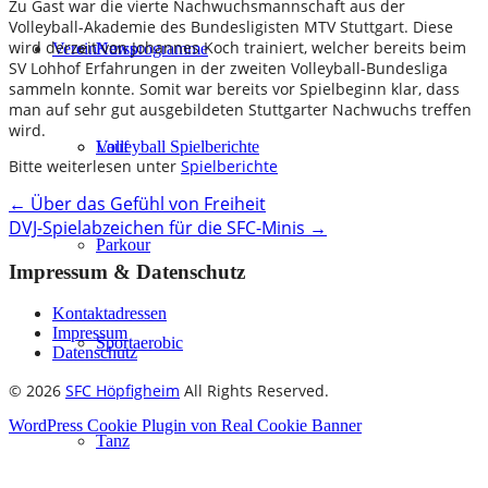
Zu Gast war die vierte Nachwuchsmannschaft aus der
Volleyball-Akademie des Bundesligisten MTV Stuttgart. Diese
wird derzeit von Johannes Koch trainiert, welcher bereits beim
Verein
Kursprogramme
News
SV Lohhof Erfahrungen in der zweiten Volleyball-Bundesliga
sammeln konnte. Somit war bereits vor Spielbeginn klar, dass
man auf sehr gut ausgebildeten Stuttgarter Nachwuchs treffen
wird.
Lauf
Volleyball Spielberichte
Bitte weiterlesen unter
Spielberichte
Post
←
Über das Gefühl von Freiheit
DVJ-Spielabzeichen für die SFC-Minis
→
navigation
Parkour
Impressum & Datenschutz
Kontaktadressen
Impressum
Sportaerobic
Datenschutz
© 2026
SFC Höpfigheim
All Rights Reserved.
WordPress Cookie Plugin von Real Cookie Banner
Tanz