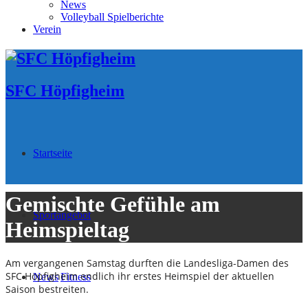
News
Volleyball Spielberichte
Verein
SFC Höpfigheim
Startseite
Gemischte Gefühle am
Sportangebot
Heimspieltag
Am vergangenen Samstag durften die Landesliga-Damen des
SFC Höpfigheim endlich ihr erstes Heimspiel der aktuellen
News
Fitness
Saison bestreiten.