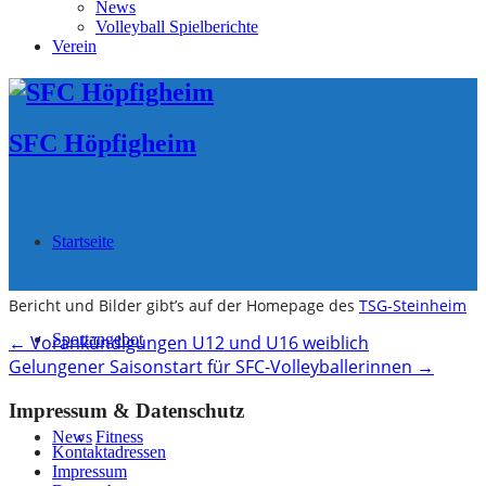
News
Volleyball Spielberichte
Verein
SFC Höpfigheim
Startseite
Bericht und Bilder gibt’s auf der Homepage des
TSG-Steinheim
Post
Sportangebot
←
Vorankündigungen U12 und U16 weiblich
Gelungener Saisonstart für SFC-Volleyballerinnen
→
navigation
Impressum & Datenschutz
News
Fitness
Kontaktadressen
Impressum