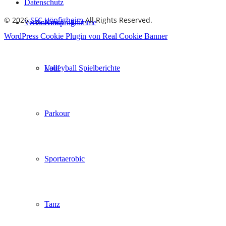
Datenschutz
© 2026
SFC Höpfigheim
All Rights Reserved.
Verein
Kursprogramme
News
WordPress Cookie Plugin von Real Cookie Banner
Lauf
Volleyball Spielberichte
Parkour
Sportaerobic
Tanz