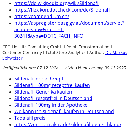
https://de.wikipedia.org/wiki/Sildenafil
https://flexikon.doccheck.com/de/Sildenafil
https://compendium.ch/
https://aspregister.basg.gv.at/document/servlet?
action=show&zulnr=1-
30241&type=DOTC_FACH_INFO
CEO Holistic Consulting GmbH I Retail Transformation I
Customer Centricity I Total Store Analytics I Author:
Dr. Markus
Schweizer
.
Veröffentlicht am: 07.12.2024 | Letzte Aktualisierung: 30.11.2025
.
Sildenafil ohne Rezept
Sildenafil 100mg rezeptfrei kaufen
Sildenafil Generika kaufen
Sildenafil rezeptfrei in Deutschland
Sildenafil 100mg in der Apotheke
Wo kann ich sildenafil kaufen in Deutschland
Tadalafil preis
https://zentrum-aktiv.de/sildenafil-deutschland/