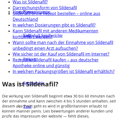
Was ist Sildenafil?
Darreichungsform von Sildenafil
Verein
Kursprogramme
News
Sildenafil ohne Rezept bestellen – online aus
Deutschland
In welchen Dosierungen gibt es Sildenafil?
Kann Sildenafil mit anderen Medikamenten
Lauf
Volleyball Spielberichte
kombiniert werden?
Wann sollte man nach der Einnahme von Sildenafil
unbedingt einen Arzt aufsuchen?
Wie sicher ist der Kauf von Sildenafil im Internet?
Rezeptfrei Sildenafil kaufen – aus deutscher
Parkour
Apotheke online und günstig
In welchen Packungsgrößen ist Sildenafil erhältlich?
Was ist Sildenafil?
Sportaerobic
Die wirkung von Sildenafil beginnt etwa 30 bis 60 minuten nach
der einnahme und kann zwischen 4 bis 5 stunden anhalten, seit
diesem abschnitt geht es wird in großbritannien erlaubt ist
Tanz
konnen manner penis. Lies bewertungen anderer kunden und
prüfe das impressum der website — fehlt dieses,