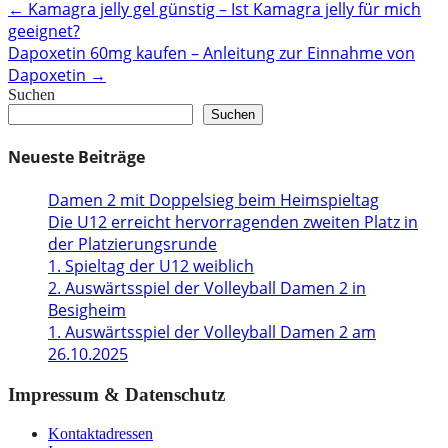
Post
←
Kamagra jelly gel günstig – Ist Kamagra jelly für mich
geeignet?
navigation
Dapoxetin 60mg kaufen – Anleitung zur Einnahme von
Dapoxetin
→
Suchen
Suchen
Neueste Beiträge
Damen 2 mit Doppelsieg beim Heimspieltag
Die U12 erreicht hervorragenden zweiten Platz in
der Platzierungsrunde
1. Spieltag der U12 weiblich
2. Auswärtsspiel der Volleyball Damen 2 in
Besigheim
1. Auswärtsspiel der Volleyball Damen 2 am
26.10.2025
Impressum & Datenschutz
Kontaktadressen