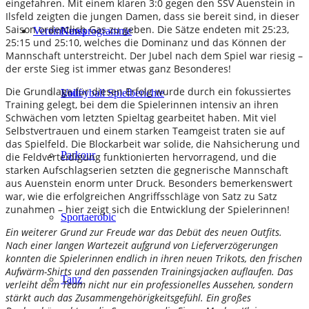
eingefahren. Mit einem klaren 3:0 gegen den SSV Auenstein in
Ilsfeld zeigten die jungen Damen, dass sie bereit sind, in dieser
Saison ordentlich Gas zu geben. Die Sätze endeten mit 25:23,
Verein
Kursprogramme
News
25:15 und 25:10, welches die Dominanz und das Können der
Mannschaft unterstreicht. Der Jubel nach dem Spiel war riesig –
der erste Sieg ist immer etwas ganz Besonderes!
Die Grundlage für diesen Erfolg wurde durch ein fokussiertes
Lauf
Volleyball Spielberichte
Training gelegt, bei dem die Spielerinnen intensiv an ihren
Schwächen vom letzten Spieltag gearbeitet haben. Mit viel
Selbstvertrauen und einem starken Teamgeist traten sie auf
das Spielfeld. Die Blockarbeit war solide, die Nahsicherung und
Parkour
die Feldverteidigung funktionierten hervorragend, und die
starken Aufschlagserien setzten die gegnerische Mannschaft
aus Auenstein enorm unter Druck. Besonders bemerkenswert
war, wie die erfolgreichen Angriffsschläge von Satz zu Satz
zunahmen – hier zeigt sich die Entwicklung der Spielerinnen!
Sportaerobic
Ein weiterer Grund zur Freude war das Debüt des neuen Outfits.
Nach einer langen Wartezeit aufgrund von Lieferverzögerungen
konnten die Spielerinnen endlich in ihren neuen Trikots, den frischen
Aufwärm-Shirts und den passenden Trainingsjacken auflaufen. Das
Tanz
verleiht dem Team nicht nur ein professionelles Aussehen, sondern
stärkt auch das Zusammengehörigkeitsgefühl. Ein großes