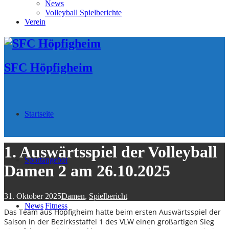
News
Volleyball Spielberichte
Verein
SFC Höpfigheim
Startseite
1. Auswärtsspiel der Volleyball
Sportangebot
Damen 2 am 26.10.2025
31. Oktober 2025
Damen
,
Spielbericht
News
Fitness
Das Team aus Höpfigheim hatte beim ersten Auswärtsspiel der
Saison in der Bezirksstaffel 1 des VLW einen großartigen Sieg