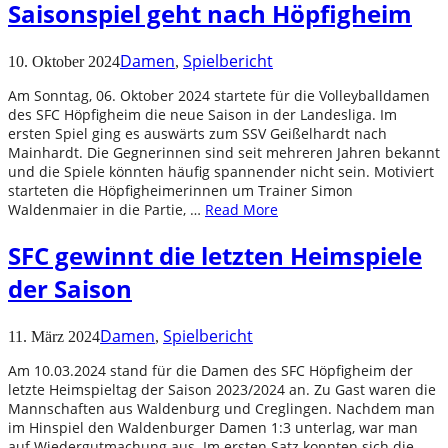
Saisonspiel geht nach Höpfigheim
Damen
Spielbericht
10. Oktober 2024
,
Am Sonntag, 06. Oktober 2024 startete für die Volleyballdamen
des SFC Höpfigheim die neue Saison in der Landesliga. Im
ersten Spiel ging es auswärts zum SSV Geißelhardt nach
Mainhardt. Die Gegnerinnen sind seit mehreren Jahren bekannt
und die Spiele könnten häufig spannender nicht sein. Motiviert
starteten die Höpfigheimerinnen um Trainer Simon
Waldenmaier in die Partie, …
Read More
SFC gewinnt die letzten Heimspiele
der Saison
Damen
Spielbericht
11. März 2024
,
Am 10.03.2024 stand für die Damen des SFC Höpfigheim der
letzte Heimspieltag der Saison 2023/2024 an. Zu Gast waren die
Mannschaften aus Waldenburg und Creglingen. Nachdem man
im Hinspiel den Waldenburger Damen 1:3 unterlag, war man
auf Wiedergutmachung aus. Im ersten Satz konnten sich die