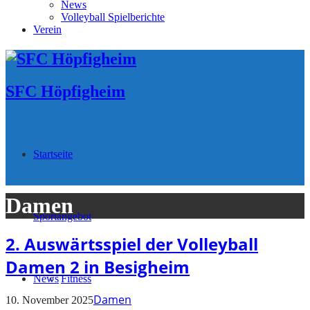
News
Volleyball Spielberichte
Verein
SFC Höpfigheim
Startseite
Damen
Sportangebot
2. Auswärtsspiel der Volleyball
Damen 2 in Besigheim
News
Fitness
Damen
10. November 2025