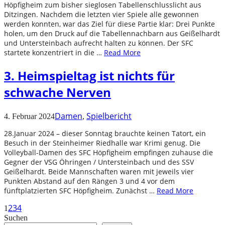
Höpfigheim zum bisher sieglosen Tabellenschlusslicht aus
Ditzingen. Nachdem die letzten vier Spiele alle gewonnen
werden konnten, war das Ziel für diese Partie klar: Drei Punkte
holen, um den Druck auf die Tabellennachbarn aus Geißelhardt
und Untersteinbach aufrecht halten zu können. Der SFC
startete konzentriert in die …
Read More
3. Heimspieltag ist nichts für
schwache Nerven
Damen
Spielbericht
4. Februar 2024
,
28.Januar 2024 – dieser Sonntag brauchte keinen Tatort, ein
Besuch in der Steinheimer Riedhalle war Krimi genug. Die
Volleyball-Damen des SFC Höpfigheim empfingen zuhause die
Gegner der VSG Öhringen / Untersteinbach und des SSV
Geißelhardt. Beide Mannschaften waren mit jeweils vier
Punkten Abstand auf den Rängen 3 und 4 vor dem
fünftplatzierten SFC Höpfigheim. Zunächst …
Read More
2
3
4
1
Suchen