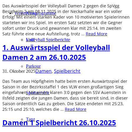
Das Auswärtsspiel der Volleyball Damen 2 gegen die SpVgg
Besigheim 2 am 08.11.2025 in der Neckarhalle war ein voller
Verein
Kursprogramme
News
Erfolg! Mit einem starken Kader von 10 motivierten Spielerinnen
starteten wir ins Spiel. Im ersten Satz setzten wir die Gegner
sofort unter Druck und gewannen klar mit 25:14. Im zweiten
Satz führte eine neue Aufstellung, trotz …
Read More
Lauf
Volleyball Spielberichte
1. Auswärtsspiel der Volleyball
Damen 2 am 26.10.2025
Parkour
Damen
Spielbericht
31. Oktober 2025
,
Das Team aus Höpfigheim hatte beim ersten Auswärtsspiel der
Saison in der Bezirksstaffel 1 des VLW einen großartigen Sieg
eingefahren. Mit einem klaren 3:0 gegen den SSV Auenstein in
Sportaerobic
Ilsfeld zeigten die jungen Damen, dass sie bereit sind, in dieser
Saison ordentlich Gas zu geben. Die Sätze endeten mit 25:23,
25:15 und 25:10, welches die …
Read More
Tanz
Damen 1 Spielbericht 26.10.2025