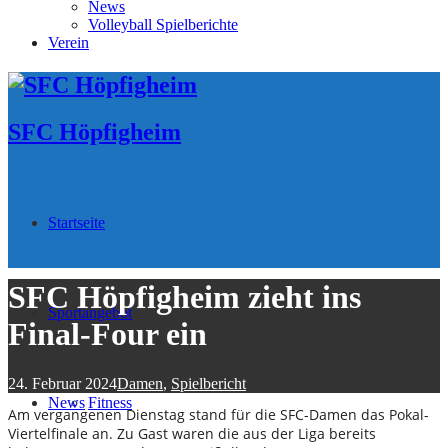
News
Volleyball Spielberichte
Verein
SFC Höpfigheim
Startseite
SFC Höpfigheim zieht ins
Sportangebot
Final-Four ein
24. Februar 2024
Damen
,
Spielbericht
News
Fitness
Am vergangenen Dienstag stand für die SFC-Damen das Pokal-
Viertelfinale an. Zu Gast waren die aus der Liga bereits