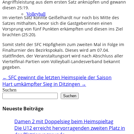
Angriffsleistung aus dem ersten Satz anknüpfen und gewann
diesen 25:19.
Volleyball
Im vierten Satz konnte Geißelhardt nur noch bis Mitte des
Satzes mithalten, bevor sich die Gastgeberinnen einen
Vorsprung von fünf Punkten erkämpften und diesen ins Ziel
brachten (25:20).
Somit steht der SFC Höpfigheim zum zweiten Mal in Folge im
Finalturnier des Bezirkspokals. Dieses wird am 07.04.
stattfinden, der Veranstaltungsort wird nach Abschluss aller
Viertelfinal-Partien vom Volleyball-Landesverband bekannt
gegeben.
Post
←
SFC gewinnt die letzten Heimspiele der Saison
Hart umkämpfter Sieg in Ditzingen
→
navigation
Suchen
Suchen
Neueste Beiträge
Damen 2 mit Doppelsieg beim Heimspieltag
Die U12 erreicht hervorragenden zweiten Platz in