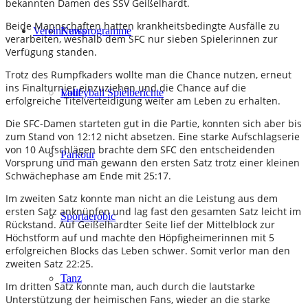
bekannten Damen des SSV Geißelhardt.
Beide Mannschaften hatten krankheitsbedingte Ausfälle zu
Verein
Kursprogramme
News
verarbeiten, weshalb dem SFC nur sieben Spielerinnen zur
Verfügung standen.
Trotz des Rumpfkaders wollte man die Chance nutzen, erneut
ins Finalturnier einzuziehen und die Chance auf die
Lauf
Volleyball Spielberichte
erfolgreiche Titelverteidigung weiter am Leben zu erhalten.
Die SFC-Damen starteten gut in die Partie, konnten sich aber bis
zum Stand von 12:12 nicht absetzen. Eine starke Aufschlagserie
von 10 Aufschlägen brachte dem SFC den entscheidenden
Parkour
Vorsprung und man gewann den ersten Satz trotz einer kleinen
Schwächephase am Ende mit 25:17.
Im zweiten Satz konnte man nicht an die Leistung aus dem
ersten Satz anknüpfen und lag fast den gesamten Satz leicht im
Sportaerobic
Rückstand. Auf Geißelhardter Seite lief der Mittelblock zur
Höchstform auf und machte den Höpfigheimerinnen mit 5
erfolgreichen Blocks das Leben schwer. Somit verlor man den
zweiten Satz 22:25.
Tanz
Im dritten Satz konnte man, auch durch die lautstarke
Unterstützung der heimischen Fans, wieder an die starke