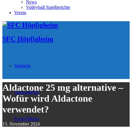
News
Volleyball Spielberichte
Verein
SFC Höpfigheim
Startseite
Aldactone 25 mg alternative –
Sportangebot
Wofür wird Aldactone
verwendet?
News
Fitness
15. November 2024