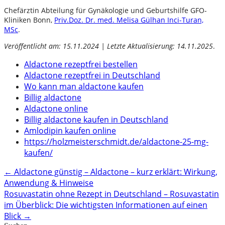
Chefärztin Abteilung für Gynäkologie und Geburtshilfe GFO-
Kliniken Bonn,
Priv.Doz. Dr. med. Melisa Gülhan Inci-Turan,
MSc
.
Veröffentlicht am: 15.11.2024 | Letzte Aktualisierung: 14.11.2025
.
Aldactone rezeptfrei bestellen
Aldactone rezeptfrei in Deutschland
Wo kann man aldactone kaufen
Billig aldactone
Aldactone online
Billig aldactone kaufen in Deutschland
Amlodipin kaufen online
https://holzmeisterschmidt.de/aldactone-25-mg-
kaufen/
Post
←
Aldactone günstig – Aldactone – kurz erklärt: Wirkung,
Anwendung & Hinweise
navigation
Rosuvastatin ohne Rezept in Deutschland – Rosuvastatin
im Überblick: Die wichtigsten Informationen auf einen
Blick
→