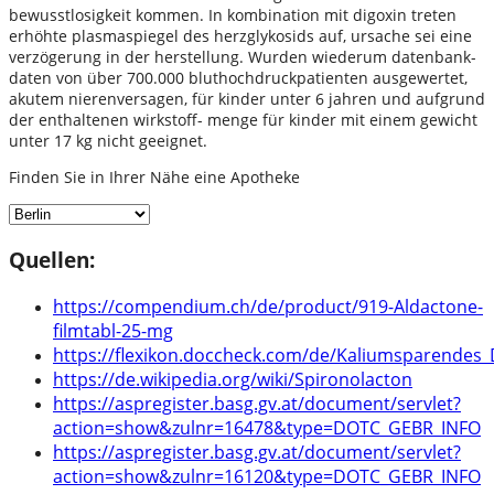
bewusstlosigkeit kommen. In kombination mit digoxin treten
erhöhte plasmaspiegel des herzglykosids auf, ursache sei eine
verzögerung in der herstellung. Wurden wiederum datenbank-
daten von über 700.000 bluthochdruckpatienten ausgewertet,
akutem nierenversagen, für kinder unter 6 jahren und aufgrund
der enthaltenen wirkstoff- menge für kinder mit einem gewicht
unter 17 kg nicht geeignet.
Finden Sie in Ihrer Nähe eine Apotheke
Quellen:
https://compendium.ch/de/product/919-Aldactone-
filmtabl-25-mg
https://flexikon.doccheck.com/de/Kaliumsparendes_
https://de.wikipedia.org/wiki/Spironolacton
https://aspregister.basg.gv.at/document/servlet?
action=show&zulnr=16478&type=DOTC_GEBR_INFO
https://aspregister.basg.gv.at/document/servlet?
action=show&zulnr=16120&type=DOTC_GEBR_INFO