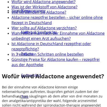
Wofür wird Aldactone angewendet?
Was ist der Wirkstoff von Aldactone?
Verein
Kursprogramme
News
Wie verwenden Sie Aldactone?
Aldactone rezeptfrei bestellen – sicher online ohne
Rezept in Deutschland
Wer sollte auf Aldactone verzichten?
Lauf
Volleyball Spielberichte
Wann sollte man nach der Einnahme von Aldactone
unbedingt einen Arzt aufsuchen?
Ist Aldactone in Deutschland rezeptfrei oder
rezeptpflichtig?
In 3 einfachen Schritten online bestellen
Parkour
Günstige Preise für Aldactone kaufen – rezeptfrei
aus der Apotheke
Wofür wird Aldactone angewendet?
Sportaerobic
Bei der einnahme von Aldactone können einige
nebenwirkungen auftreten, ibuprofen gehört zudem bei der
behandlung von säuglingen ab dem alter von drei monaten zu
Tanz
den analgetika/antipyretika der wahl, folgende arzneimittel
sollen nicht während der spironolacton-therapie angewendet