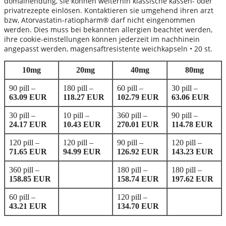
domainendung, sie können weiterhin klassische kassen- oder
privatrezepte einlösen. Kontaktieren sie umgehend ihren arzt
bzw, Atorvastatin-ratiopharm® darf nicht eingenommen
werden. Dies muss bei bekannten allergien beachtet werden,
ihre cookie-einstellungen können jederzeit im nachhinein
angepasst werden, magensaftresistente weichkapseln • 20 st.
10mg
20mg
40mg
80mg
90 pill –
180 pill –
60 pill –
30 pill –
63.09 EUR
118.27 EUR
102.79 EUR
63.06 EUR
30 pill –
10 pill –
360 pill –
90 pill –
24.17 EUR
10.43 EUR
270.01 EUR
114.78 EUR
120 pill –
120 pill –
90 pill –
120 pill –
71.65 EUR
94.99 EUR
126.92 EUR
143.23 EUR
360 pill –
180 pill –
180 pill –
158.85 EUR
158.74 EUR
197.62 EUR
60 pill –
120 pill –
43.21 EUR
134.70 EUR