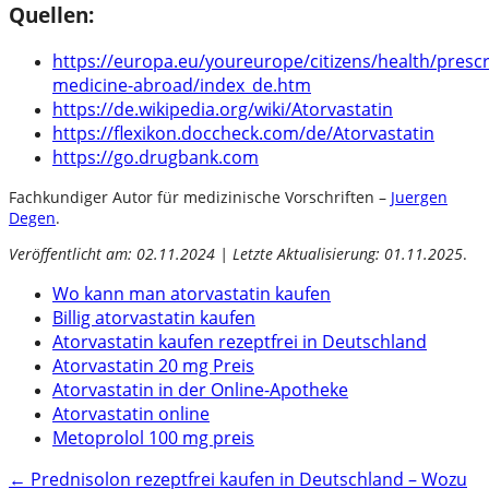
Quellen:
https://europa.eu/youreurope/citizens/health/prescr
medicine-abroad/index_de.htm
https://de.wikipedia.org/wiki/Atorvastatin
https://flexikon.doccheck.com/de/Atorvastatin
https://go.drugbank.com
Fachkundiger Autor für medizinische Vorschriften –
Juergen
Degen
.
Veröffentlicht am: 02.11.2024 | Letzte Aktualisierung: 01.11.2025
.
Wo kann man atorvastatin kaufen
Billig atorvastatin kaufen
Atorvastatin kaufen rezeptfrei in Deutschland
Atorvastatin 20 mg Preis
Atorvastatin in der Online-Apotheke
Atorvastatin online
Metoprolol 100 mg preis
Post
←
Prednisolon rezeptfrei kaufen in Deutschland – Wozu