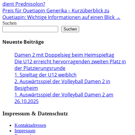
dient Prednisolon?
navigation
Preis für Quetiapin Generika – Kurzüberblick zu
Quetiapin: Wichtige Informationen auf einen Blick
→
Suchen
Suchen
Neueste Beiträge
Damen 2 mit Doppelsieg beim Heimspieltag
Die U12 erreicht hervorragenden zweiten Platz in
der Platzierungsrunde
1. Spieltag der U12 weiblich
2. Auswärtsspiel der Volleyball Damen 2 in
Besigheim
1. Auswärtsspiel der Volleyball Damen 2 am
26.10.2025
Impressum & Datenschutz
Kontaktadressen
Impressum