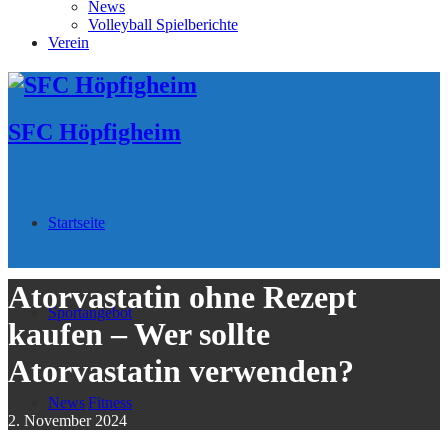
News
Volleyball Spielberichte
Verein
SFC Höpfigheim
Startseite
Atorvastatin ohne Rezept
Sportangebot
kaufen – Wer sollte
Atorvastatin verwenden?
News
Fitness
2. November 2024