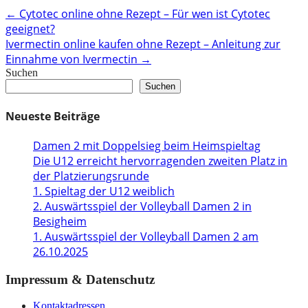
Post
←
Cytotec online ohne Rezept – Für wen ist Cytotec
geeignet?
navigation
Ivermectin online kaufen ohne Rezept – Anleitung zur
Einnahme von Ivermectin
→
Suchen
Suchen
Neueste Beiträge
Damen 2 mit Doppelsieg beim Heimspieltag
Die U12 erreicht hervorragenden zweiten Platz in
der Platzierungsrunde
1. Spieltag der U12 weiblich
2. Auswärtsspiel der Volleyball Damen 2 in
Besigheim
1. Auswärtsspiel der Volleyball Damen 2 am
26.10.2025
Impressum & Datenschutz
Kontaktadressen