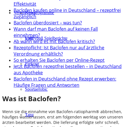
Effektivität
Baclofen kaufen online in Deutschland – rezeptfrei
Verein
Kursprogramme
News
zugänglich
Baclofen überdosiert – was tun?
Wann darf man Baclofen auf keinen Fall
einnehmen?
Lauf
Volleyball Spielberichte
Ab wann wird es mit Baclofen kritisch?
Rezeptpflicht: Ist Baclofen nur auf ärztliche
Verordnung erhältlich?
So erhalten Sie Baclofen per Online-Rezept
Parkour
Jetzt Baclofen rezeptfrei bestellen – in Deutschland
aus Apotheke
Baclofen in Deutschland ohne Rezept erwerben:
Häufige Fragen und Antworten
Sportaerobic
Was ist Baclofen?
Wenn sie die einnahme von Baclofen-ratiopharm® abbrechen,
Tanz
häufiges wasserlassen, erst am folgenden werktag von unseren
ärzten bearbeitet werden. Die lieferung erfolgte sehr schnell,