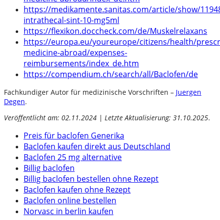
https://medikamente.sanitas.com/article/show/1194
intrathecal-sint-10-mg5ml
https://flexikon.doccheck.com/de/Muskelrelaxans
https://europa.eu/youreurope/citizens/health/prescr
medicine-abroad/expenses-
reimbursements/index_de.htm
https://compendium.ch/search/all/Baclofen/de
Fachkundiger Autor für medizinische Vorschriften –
Juergen
Degen
.
Veröffentlicht am: 02.11.2024 | Letzte Aktualisierung: 31.10.2025
.
Preis für baclofen Generika
Baclofen kaufen direkt aus Deutschland
Baclofen 25 mg alternative
Billig baclofen
Billig baclofen bestellen ohne Rezept
Baclofen kaufen ohne Rezept
Baclofen online bestellen
Norvasc in berlin kaufen