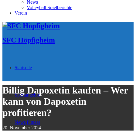
News
Volleyball Spielberichte
Verein
SFC Höpfigheim
Startseite
Billig Dapoxetin kaufen – Wer
Sportangebot
kann von Dapoxetin
profitieren?
News
Fitness
20. November 2024