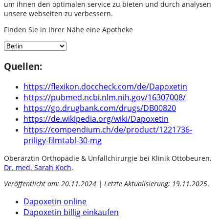
um ihnen den optimalen service zu bieten und durch analysen
unsere webseiten zu verbessern.
Finden Sie in Ihrer Nähe eine Apotheke
Quellen:
https://flexikon.doccheck.com/de/Dapoxetin
https://pubmed.ncbi.nlm.nih.gov/16307008/
https://go.drugbank.com/drugs/DB00820
https://de.wikipedia.org/wiki/Dapoxetin
https://compendium.ch/de/product/1221736-
priligy-filmtabl-30-mg
Oberärztin Orthopädie & Unfallchirurgie bei Klinik Ottobeuren,
Dr. med. Sarah Koch
.
Veröffentlicht am: 20.11.2024 | Letzte Aktualisierung: 19.11.2025
.
Dapoxetin online
Dapoxetin billig einkaufen