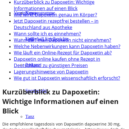
Kurzüberblick zu Dapoxetin: Wichtige
Informationen auf einen Blick
Verein
Kursprogramme
News
Wie wirkt Dapoxetin genau im Körper?
Jetzt Dapoxetin rezeptfrei bestellen – in
Deutschland aus Apotheke
Wann sollte ich es einnehmen?
Lauf
Volleyball Spielberichte
Wann darf man Dapoxetin nicht einnehmen?
Welche Nebenwirkungen kann Dapoxetin haben?
Wie läuft ein Online-Rezept für Dapoxetin ab?
Dapoxetin online kaufen ohne Rezept in
Deutschland zu günstigen Preisen
Parkour
Lagerungshinweise von Dapoxetin
Wie gut ist Dapoxetin wissenschaftlich erforscht?
Kurzüberblick zu Dapoxetin:
Sportaerobic
Wichtige Informationen auf einen
Blick
Tanz
Die empfohlene tagesdosis von Dapoxetin dapoxerine 30 mg,