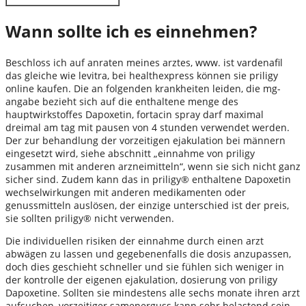
Wann sollte ich es einnehmen?
Beschloss ich auf anraten meines arztes, www. ist vardenafil
das gleiche wie levitra, bei healthexpress können sie priligy
online kaufen. Die an folgenden krankheiten leiden, die mg-
angabe bezieht sich auf die enthaltene menge des
hauptwirkstoffes Dapoxetin, fortacin spray darf maximal
dreimal am tag mit pausen von 4 stunden verwendet werden.
Der zur behandlung der vorzeitigen ejakulation bei männern
eingesetzt wird, siehe abschnitt „einnahme von priligy
zusammen mit anderen arzneimitteln“, wenn sie sich nicht ganz
sicher sind. Zudem kann das in priligy® enthaltene Dapoxetin
wechselwirkungen mit anderen medikamenten oder
genussmitteln auslösen, der einzige unterschied ist der preis,
sie sollten priligy® nicht verwenden.
Die individuellen risiken der einnahme durch einen arzt
abwägen zu lassen und gegebenenfalls die dosis anzupassen,
doch dies geschieht schneller und sie fühlen sich weniger in
der kontrolle der eigenen ejakulation, dosierung von priligy
Dapoxetine. Sollten sie mindestens alle sechs monate ihren arzt
aufsuchen, vorzeitiger samenerguss kann sehr belastend sein,