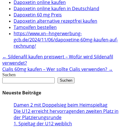
Dapoxetin online kaufen
Dapoxetin online kaufen in Deutschland
Dapoxetin 60 mg Preis
Dapoxetin alternative rezeptfrei kaufen
Tamoxifen bestellen
https://www.xn--hngerwerbung-
gcb.de/2024/11/06/dapoxetine-60mg-kaufen-auf-
rechnung/
Post
←
Sildenafil kaufen preiswert – Wofür wird Sildenafil
verwendet?
navigation
Cialis 60mg kaufen – Wer sollte Cialis verwenden?
→
Suchen
Suchen
Neueste Beiträge
Damen 2 mit Doppelsieg beim Heimspieltag
Die U12 erreicht hervorragenden zweiten Platz in
der Platzierungsrunde
1. Spieltag der U12 weiblich