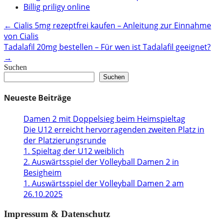
Billig priligy online
Post
←
Cialis 5mg rezeptfrei kaufen – Anleitung zur Einnahme
von Cialis
navigation
Tadalafil 20mg bestellen – Für wen ist Tadalafil geeignet?
→
Suchen
Suchen
Neueste Beiträge
Damen 2 mit Doppelsieg beim Heimspieltag
Die U12 erreicht hervorragenden zweiten Platz in
der Platzierungsrunde
1. Spieltag der U12 weiblich
2. Auswärtsspiel der Volleyball Damen 2 in
Besigheim
1. Auswärtsspiel der Volleyball Damen 2 am
26.10.2025
Impressum & Datenschutz