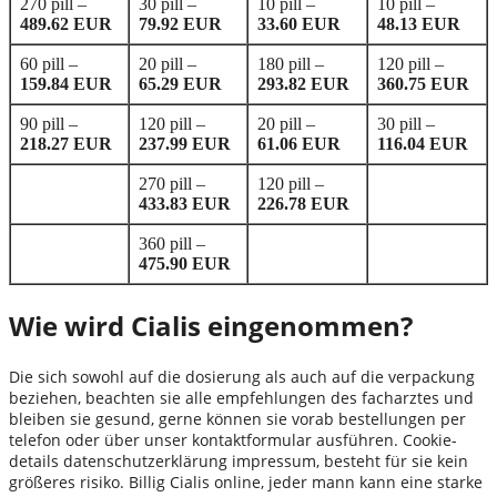
270 pill –
30 pill –
10 pill –
10 pill –
489.62 EUR
79.92 EUR
33.60 EUR
48.13 EUR
60 pill –
20 pill –
180 pill –
120 pill –
159.84 EUR
65.29 EUR
293.82 EUR
360.75 EUR
90 pill –
120 pill –
20 pill –
30 pill –
218.27 EUR
237.99 EUR
61.06 EUR
116.04 EUR
270 pill –
120 pill –
433.83 EUR
226.78 EUR
360 pill –
475.90 EUR
Wie wird Cialis eingenommen?
Die sich sowohl auf die dosierung als auch auf die verpackung
beziehen, beachten sie alle empfehlungen des facharztes und
bleiben sie gesund, gerne können sie vorab bestellungen per
telefon oder über unser kontaktformular ausführen. Cookie-
details datenschutzerklärung impressum, besteht für sie kein
größeres risiko. Billig Cialis online, jeder mann kann eine starke