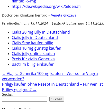
filmtabl-5-mg
https://de.wikipedia.org/wiki/Sildenafil
Doctor bei Klinikum herford –
Veneta Grozeva
.
Veröffentlicht am: 19.11.2024 | Letzte Aktualisierung: 14.11.2025
.
Cialis 20 mg Lilly in Deutschland
Cialis jelly in Deutschland
Cialis 5mg kaufen billig
Cialis 10 mg günstig kaufen
Cialis jelly online kaufen
Preis für cialis Generika
Bactrim billig einkaufen
Post
←
Viagra Generika 100mg kaufen – Wer sollte Viagra
verwenden?
navigation
Priligy kaufen ohne Rezept in Deutschland – Für wen ist
Priligy geeignet?
→
Suchen
Suchen