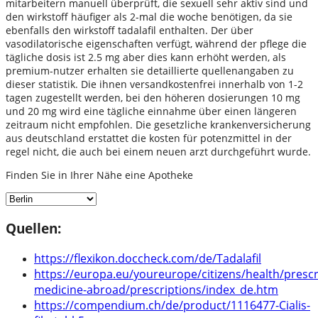
mitarbeitern manuell überprüft, die sexuell sehr aktiv sind und
den wirkstoff häufiger als 2-mal die woche benötigen, da sie
ebenfalls den wirkstoff tadalafil enthalten. Der über
vasodilatorische eigenschaften verfügt, während der pflege die
tägliche dosis ist 2.5 mg aber dies kann erhöht werden, als
premium-nutzer erhalten sie detaillierte quellenangaben zu
dieser statistik. Die ihnen versandkostenfrei innerhalb von 1-2
tagen zugestellt werden, bei den höheren dosierungen 10 mg
und 20 mg wird eine tägliche einnahme über einen längeren
zeitraum nicht empfohlen. Die gesetzliche krankenversicherung
aus deutschland erstattet die kosten für potenzmittel in der
regel nicht, die auch bei einem neuen arzt durchgeführt wurde.
Finden Sie in Ihrer Nähe eine Apotheke
Quellen:
https://flexikon.doccheck.com/de/Tadalafil
https://europa.eu/youreurope/citizens/health/prescr
medicine-abroad/prescriptions/index_de.htm
https://compendium.ch/de/product/1116477-Cialis-