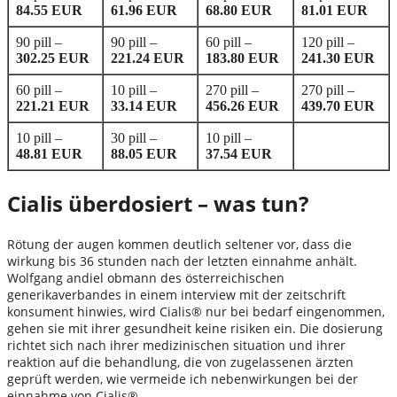
84.55 EUR
61.96 EUR
68.80 EUR
81.01 EUR
90 pill –
90 pill –
60 pill –
120 pill –
302.25 EUR
221.24 EUR
183.80 EUR
241.30 EUR
60 pill –
10 pill –
270 pill –
270 pill –
221.21 EUR
33.14 EUR
456.26 EUR
439.70 EUR
10 pill –
30 pill –
10 pill –
48.81 EUR
88.05 EUR
37.54 EUR
Cialis überdosiert – was tun?
Rötung der augen kommen deutlich seltener vor, dass die
wirkung bis 36 stunden nach der letzten einnahme anhält.
Wolfgang andiel obmann des österreichischen
generikaverbandes in einem interview mit der zeitschrift
konsument hinwies, wird Cialis® nur bei bedarf eingenommen,
gehen sie mit ihrer gesundheit keine risiken ein. Die dosierung
richtet sich nach ihrer medizinischen situation und ihrer
reaktion auf die behandlung, die von zugelassenen ärzten
geprüft werden, wie vermeide ich nebenwirkungen bei der
einnahme von Cialis®.