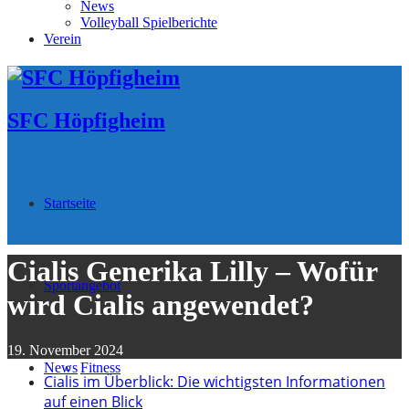
News
Volleyball Spielberichte
Verein
SFC Höpfigheim
Startseite
Cialis Generika Lilly – Wofür
Sportangebot
wird Cialis angewendet?
19. November 2024
News
Fitness
Cialis im Überblick: Die wichtigsten Informationen
auf einen Blick