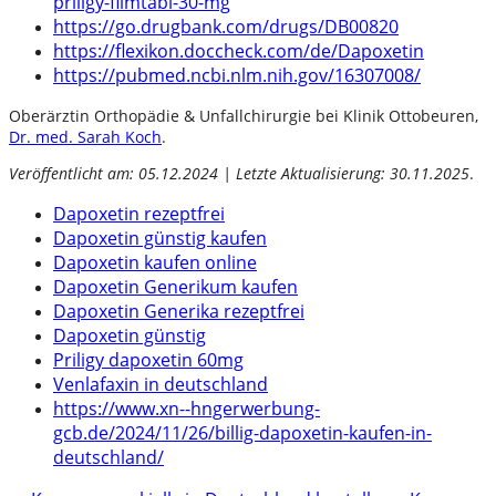
priligy-filmtabl-30-mg
https://go.drugbank.com/drugs/DB00820
https://flexikon.doccheck.com/de/Dapoxetin
https://pubmed.ncbi.nlm.nih.gov/16307008/
Oberärztin Orthopädie & Unfallchirurgie bei Klinik Ottobeuren,
Dr. med. Sarah Koch
.
Veröffentlicht am: 05.12.2024 | Letzte Aktualisierung: 30.11.2025
.
Dapoxetin rezeptfrei
Dapoxetin günstig kaufen
Dapoxetin kaufen online
Dapoxetin Generikum kaufen
Dapoxetin Generika rezeptfrei
Dapoxetin günstig
Priligy dapoxetin 60mg
Venlafaxin in deutschland
https://www.xn--hngerwerbung-
gcb.de/2024/11/26/billig-dapoxetin-kaufen-in-
deutschland/