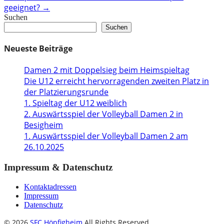
geeignet?
→
Suchen
Suchen
Neueste Beiträge
Damen 2 mit Doppelsieg beim Heimspieltag
Die U12 erreicht hervorragenden zweiten Platz in
der Platzierungsrunde
1. Spieltag der U12 weiblich
2. Auswärtsspiel der Volleyball Damen 2 in
Besigheim
1. Auswärtsspiel der Volleyball Damen 2 am
26.10.2025
Impressum & Datenschutz
Kontaktadressen
Impressum
Datenschutz
© 2026
SFC Höpfigheim
All Rights Reserved.