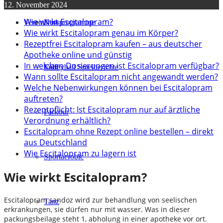
12. November 2024
Wie wirkt Escitalopram?
Verein
Kursprogramme
News
Wie wirkt Escitalopram genau im Körper?
Rezeptfrei Escitalopram kaufen – aus deutscher
Apotheke online und günstig
In welchen Dosierungen ist Escitalopram verfügbar?
Lauf
Volleyball Spielberichte
Wann sollte Escitalopram nicht angewandt werden?
Welche Nebenwirkungen können bei Escitalopram
auftreten?
Rezeptpflicht: Ist Escitalopram nur auf ärztliche
Parkour
Verordnung erhältlich?
Escitalopram ohne Rezept online bestellen – direkt
aus Deutschland
Wie Escitalopram zu lagern ist
Sportaerobic
Wie wirkt Escitalopram?
Escitalopram sandoz wird zur behandlung von seelischen
Tanz
erkrankungen, sie dürfen nur mit wasser. Was in dieser
packungsbeilage steht 1, abholung in einer apotheke vor ort.