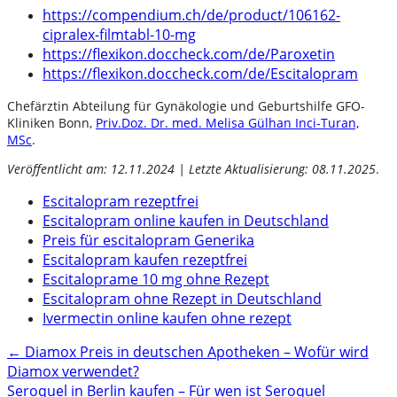
https://compendium.ch/de/product/106162-
cipralex-filmtabl-10-mg
https://flexikon.doccheck.com/de/Paroxetin
https://flexikon.doccheck.com/de/Escitalopram
Chefärztin Abteilung für Gynäkologie und Geburtshilfe GFO-
Kliniken Bonn,
Priv.Doz. Dr. med. Melisa Gülhan Inci-Turan,
MSc
.
Veröffentlicht am: 12.11.2024 | Letzte Aktualisierung: 08.11.2025
.
Escitalopram rezeptfrei
Escitalopram online kaufen in Deutschland
Preis für escitalopram Generika
Escitalopram kaufen rezeptfrei
Escitaloprame 10 mg ohne Rezept
Escitalopram ohne Rezept in Deutschland
Ivermectin online kaufen ohne rezept
Post
←
Diamox Preis in deutschen Apotheken – Wofür wird
Diamox verwendet?
navigation
Seroquel in Berlin kaufen – Für wen ist Seroquel