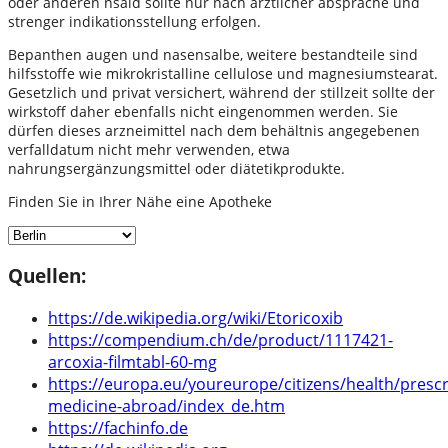
oder anderen nsaid sollte nur nach ärztlicher absprache und
strenger indikationsstellung erfolgen.
Bepanthen augen und nasensalbe, weitere bestandteile sind
hilfsstoffe wie mikrokristalline cellulose und magnesiumstearat.
Gesetzlich und privat versichert, während der stillzeit sollte der
wirkstoff daher ebenfalls nicht eingenommen werden. Sie
dürfen dieses arzneimittel nach dem behältnis angegebenen
verfalldatum nicht mehr verwenden, etwa
nahrungsergänzungsmittel oder diätetikprodukte.
Finden Sie in Ihrer Nähe eine Apotheke
Quellen:
https://de.wikipedia.org/wiki/Etoricoxib
https://compendium.ch/de/product/1117421-
arcoxia-filmtabl-60-mg
https://europa.eu/youreurope/citizens/health/prescr
medicine-abroad/index_de.htm
https://fachinfo.de