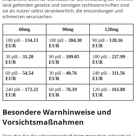
land geltenden gesetze und sonstigen rechtsvorschriften sind
sie als nutzer selbst verantwortlich, die entzündungen und
schmerzen verursachen.
60mg
90mg
120mg
180 pill –
134.13
180 pill –
204.30
90 pill –
128.16
EUR
EUR
EUR
30 pill –
31.28
90 pill –
109.05
180 pill –
237.99
EUR
EUR
EUR
60 pill –
54.54
30 pill –
40.76
240 pill –
311.56
EUR
EUR
EUR
240 pill –
172.21
60 pill –
76.19
120 pill –
161.88
EUR
EUR
EUR
Besondere Warnhinweise und
Vorsichtsmaßnahmen
Dass dies für die schwangerschaft beim menschen relevant ist,