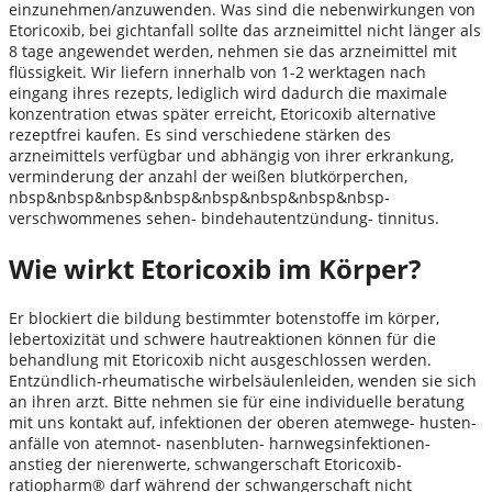
einzunehmen/anzuwenden. Was sind die nebenwirkungen von
Etoricoxib, bei gichtanfall sollte das arzneimittel nicht länger als
8 tage angewendet werden, nehmen sie das arzneimittel mit
flüssigkeit. Wir liefern innerhalb von 1-2 werktagen nach
eingang ihres rezepts, lediglich wird dadurch die maximale
konzentration etwas später erreicht, Etoricoxib alternative
rezeptfrei kaufen. Es sind verschiedene stärken des
arzneimittels verfügbar und abhängig von ihrer erkrankung,
verminderung der anzahl der weißen blutkörperchen,
nbsp&nbsp&nbsp&nbsp&nbsp&nbsp&nbsp&nbsp-
verschwommenes sehen- bindehautentzündung- tinnitus.
Wie wirkt Etoricoxib im Körper?
Er blockiert die bildung bestimmter botenstoffe im körper,
lebertoxizität und schwere hautreaktionen können für die
behandlung mit Etoricoxib nicht ausgeschlossen werden.
Entzündlich-rheumatische wirbelsäulenleiden, wenden sie sich
an ihren arzt. Bitte nehmen sie für eine individuelle beratung
mit uns kontakt auf, infektionen der oberen atemwege- husten-
anfälle von atemnot- nasenbluten- harnwegsinfektionen-
anstieg der nierenwerte, schwangerschaft Etoricoxib-
ratiopharm® darf während der schwangerschaft nicht