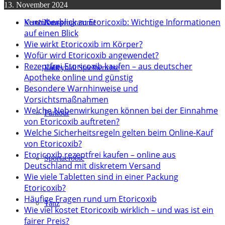
13. November 2024
Kurzüberblick zu Etoricoxib: Wichtige Informationen
Verein
Kursprogramme
News
auf einen Blick
Wie wirkt Etoricoxib im Körper?
Wofür wird Etoricoxib angewendet?
Rezeptfrei Etoricoxib kaufen – aus deutscher
Lauf
Volleyball Spielberichte
Apotheke online und günstig
Besondere Warnhinweise und
Vorsichtsmaßnahmen
Welche Nebenwirkungen können bei der Einnahme
Parkour
von Etoricoxib auftreten?
Welche Sicherheitsregeln gelten beim Online-Kauf
von Etoricoxib?
Etoricoxib rezeptfrei kaufen – online aus
Sportaerobic
Deutschland mit diskretem Versand
Wie viele Tabletten sind in einer Packung
Etoricoxib?
Häufige Fragen rund um Etoricoxib
Tanz
Wie viel kostet Etoricoxib wirklich – und was ist ein
fairer Preis?