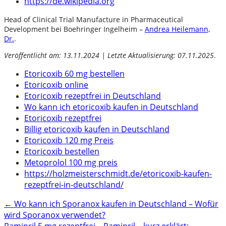
https://de.wikipedia.org
Head of Clinical Trial Manufacture in Pharmaceutical
Development bei Boehringer Ingelheim –
Andrea Heilemann,
Dr.
.
Veröffentlicht am: 13.11.2024 | Letzte Aktualisierung: 07.11.2025
.
Etoricoxib 60 mg bestellen
Etoricoxib online
Etoricoxib rezeptfrei in Deutschland
Wo kann ich etoricoxib kaufen in Deutschland
Etoricoxib rezeptfrei
Billig etoricoxib kaufen in Deutschland
Etoricoxib 120 mg Preis
Etoricoxib bestellen
Metoprolol 100 mg preis
https://holzmeisterschmidt.de/etoricoxib-kaufen-
rezeptfrei-in-deutschland/
Post
←
Wo kann ich Sporanox kaufen in Deutschland – Wofür
wird Sporanox verwendet?
navigation
Ramipril 5 mg rezeptfrei – Ramipril – kurz erklärt: