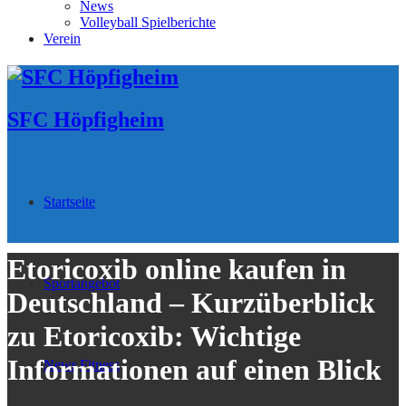
News
Volleyball Spielberichte
Verein
SFC Höpfigheim
Startseite
Etoricoxib online kaufen in
Sportangebot
Deutschland – Kurzüberblick
zu Etoricoxib: Wichtige
Informationen auf einen Blick
News
Fitness