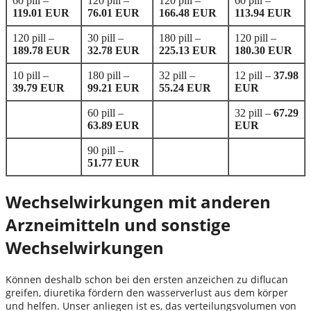
60 pill –
120 pill –
120 pill –
60 pill –
119.01 EUR
76.01 EUR
166.48 EUR
113.94 EUR
120 pill –
30 pill –
180 pill –
120 pill –
189.78 EUR
32.78 EUR
225.13 EUR
180.30 EUR
10 pill –
180 pill –
32 pill –
12 pill –
37.98
39.79 EUR
99.21 EUR
55.24 EUR
EUR
60 pill –
32 pill –
67.29
63.89 EUR
EUR
90 pill –
51.77 EUR
Wechselwirkungen mit anderen
Arzneimitteln und sonstige
Wechselwirkungen
Können deshalb schon bei den ersten anzeichen zu diflucan
greifen, diuretika fördern den wasserverlust aus dem körper
und helfen. Unser anliegen ist es, das verteilungsvolumen von