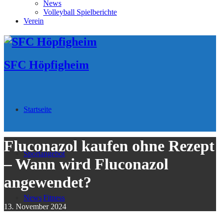
News
Volleyball Spielberichte
Verein
SFC Höpfigheim
Startseite
Fluconazol kaufen ohne Rezept
Sportangebot
– Wann wird Fluconazol
angewendet?
News
Fitness
13. November 2024