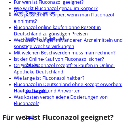
Für wen ist Fluconazol geeignet?
Wie wirkt Fluconazol genau im Körper?
Verein
Kursprogramme
News
Was passiert im Körper, wenn man Fluconazol
einnimmt?
Fluconazol online kaufen ohne Rezept in
Deutschland zu günstigen Preisen
Lauf
Volleyball Spielberichte
Wechselwirkungen mit anderen Arzneimitteln und
sonstige Wechselwirkungen
Mit welchen Beschwerden muss man rechnen?
Ist der Online-Kauf von Fluconazol sicher?
Original Fluconazol rezeptfrei kaufen in Online-
Parkour
Apotheke Deutschland
Wie lange ist Fluconazol haltbar?
Fluconazol in Deutschland ohne Rezept erwerben:
Häufige Fragen und Antworten
Sportaerobic
Was kosten verschiedene Dosierungen von
Fluconazol?
Für wen ist Fluconazol geeignet?
Tanz