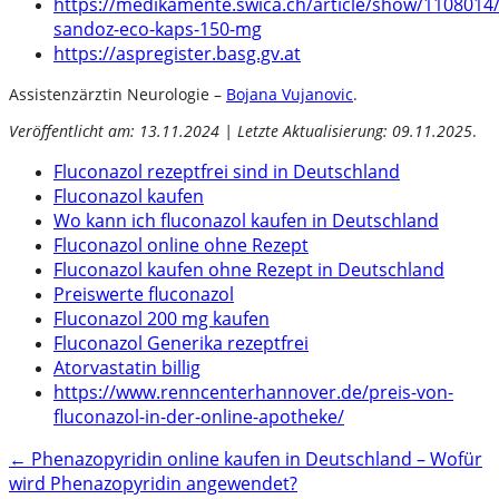
https://medikamente.swica.ch/article/show/1108014
sandoz-eco-kaps-150-mg
https://aspregister.basg.gv.at
Assistenzärztin Neurologie –
Bojana Vujanovic
.
Veröffentlicht am: 13.11.2024 | Letzte Aktualisierung: 09.11.2025
.
Fluconazol rezeptfrei sind in Deutschland
Fluconazol kaufen
Wo kann ich fluconazol kaufen in Deutschland
Fluconazol online ohne Rezept
Fluconazol kaufen ohne Rezept in Deutschland
Preiswerte fluconazol
Fluconazol 200 mg kaufen
Fluconazol Generika rezeptfrei
Atorvastatin billig
https://www.renncenterhannover.de/preis-von-
fluconazol-in-der-online-apotheke/
Post
←
Phenazopyridin online kaufen in Deutschland – Wofür
wird Phenazopyridin angewendet?
navigation