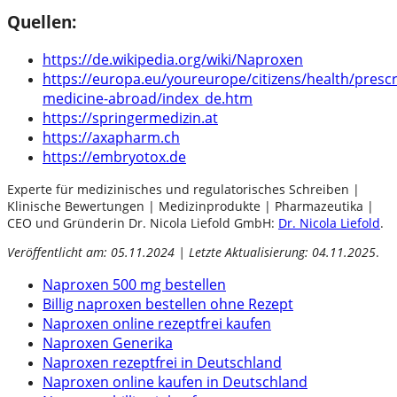
Quellen:
https://de.wikipedia.org/wiki/Naproxen
https://europa.eu/youreurope/citizens/health/prescr
medicine-abroad/index_de.htm
https://springermedizin.at
https://axapharm.ch
https://embryotox.de
Experte für medizinisches und regulatorisches Schreiben |
Klinische Bewertungen | Medizinprodukte | Pharmazeutika |
CEO und Gründerin Dr. Nicola Liefold GmbH:
Dr. Nicola Liefold
.
Veröffentlicht am: 05.11.2024 | Letzte Aktualisierung: 04.11.2025
.
Naproxen 500 mg bestellen
Billig naproxen bestellen ohne Rezept
Naproxen online rezeptfrei kaufen
Naproxen Generika
Naproxen rezeptfrei in Deutschland
Naproxen online kaufen in Deutschland