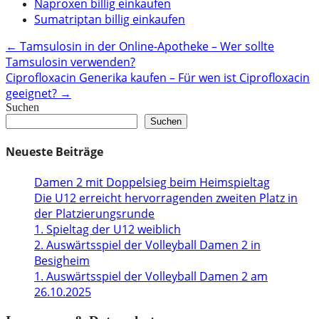
Naproxen billig einkaufen
Sumatriptan billig einkaufen
Post
←
Tamsulosin in der Online-Apotheke – Wer sollte
Tamsulosin verwenden?
navigation
Ciprofloxacin Generika kaufen – Für wen ist Ciprofloxacin
geeignet?
→
Suchen
Suchen
Neueste Beiträge
Damen 2 mit Doppelsieg beim Heimspieltag
Die U12 erreicht hervorragenden zweiten Platz in
der Platzierungsrunde
1. Spieltag der U12 weiblich
2. Auswärtsspiel der Volleyball Damen 2 in
Besigheim
1. Auswärtsspiel der Volleyball Damen 2 am
26.10.2025