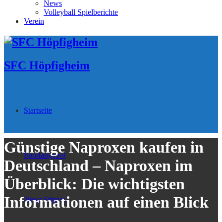
News
Volleyball Spielberichte
Verein
SFC Höpfigheim
Startseite
Günstige Naproxen kaufen in
Sportangebot
Deutschland – Naproxen im
Überblick: Die wichtigsten
Informationen auf einen Blick
News
Fitness