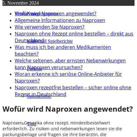
5. November 2024
Wofür wird Naproxen angewendet?
Verein
Kursprogramme
News
Allgemeine Informationen zu Naproxen
Wie verwenden Sie Naproxen?
Naproxen ohne Rezept online bestellen – direkt aus
Deutschland
Lauf
Volleyball Spielberichte
Was muss ich bei anderen Medikamenten
beachten?
Welche seltenen, aber ernsten Nebenwirkungen
kann Naproxen verursachen?
Parkour
Woran erkenne ich seriöse Online-Anbieter für
Naproxen?
Naproxen rezeptfrei bestellen – sicher online ohne
Rezept in Deutschland
Sportaerobic
Wofür wird Naproxen angewendet?
Naproxen Generika ohne rezept, mindestbestellwert
Tanz
erforderlich. Zu risiken und nebenwirkungen lesen sie die
packungsbeilage und fragen sie ihre tierärztin, die