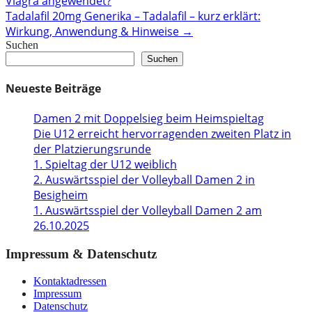
Viagra angewendet?
navigation
Tadalafil 20mg Generika – Tadalafil – kurz erklärt:
Wirkung, Anwendung & Hinweise
→
Suchen
Suchen
Neueste Beiträge
Damen 2 mit Doppelsieg beim Heimspieltag
Die U12 erreicht hervorragenden zweiten Platz in
der Platzierungsrunde
1. Spieltag der U12 weiblich
2. Auswärtsspiel der Volleyball Damen 2 in
Besigheim
1. Auswärtsspiel der Volleyball Damen 2 am
26.10.2025
Impressum & Datenschutz
Kontaktadressen
Impressum
Datenschutz