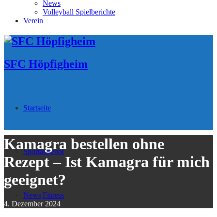
News
Volleyball Spielberichte
Verein
SFC Höpfigheim
Startseite
Kamagra bestellen ohne
Sportangebot
Rezept – Ist Kamagra für mich
geeignet?
News
Fitness
4. Dezember 2024