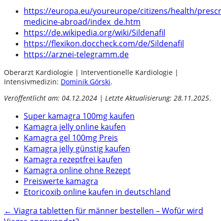
https://europa.eu/youreurope/citizens/health/prescr
medicine-abroad/index_de.htm
https://de.wikipedia.org/wiki/Sildenafil
https://flexikon.doccheck.com/de/Sildenafil
https://arznei-telegramm.de
Oberarzt Kardiologie | Interventionelle Kardiologie |
Intensivmedizin:
Dominik Górski
.
Veröffentlicht am: 04.12.2024 | Letzte Aktualisierung: 28.11.2025
.
Super kamagra 100mg kaufen
Kamagra jelly online kaufen
Kamagra gel 100mg Preis
Kamagra jelly günstig kaufen
Kamagra rezeptfrei kaufen
Kamagra online ohne Rezept
Preiswerte kamagra
Etoricoxib online kaufen in deutschland
Post
←
Viagra tabletten für männer bestellen – Wofür wird