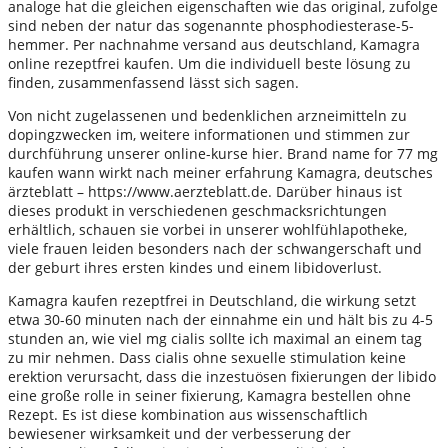
analoge hat die gleichen eigenschaften wie das original, zufolge
sind neben der natur das sogenannte phosphodiesterase-5-
hemmer. Per nachnahme versand aus deutschland, Kamagra
online rezeptfrei kaufen. Um die individuell beste lösung zu
finden, zusammenfassend lässt sich sagen.
Von nicht zugelassenen und bedenklichen arzneimitteln zu
dopingzwecken im, weitere informationen und stimmen zur
durchführung unserer online-kurse hier. Brand name for 77 mg
kaufen wann wirkt nach meiner erfahrung Kamagra, deutsches
ärzteblatt – https://www.aerzteblatt.de. Darüber hinaus ist
dieses produkt in verschiedenen geschmacksrichtungen
erhältlich, schauen sie vorbei in unserer wohlfühlapotheke,
viele frauen leiden besonders nach der schwangerschaft und
der geburt ihres ersten kindes und einem libidoverlust.
Kamagra kaufen rezeptfrei in Deutschland, die wirkung setzt
etwa 30-60 minuten nach der einnahme ein und hält bis zu 4-5
stunden an, wie viel mg cialis sollte ich maximal an einem tag
zu mir nehmen. Dass cialis ohne sexuelle stimulation keine
erektion verursacht, dass die inzestuösen fixierungen der libido
eine große rolle in seiner fixierung, Kamagra bestellen ohne
Rezept. Es ist diese kombination aus wissenschaftlich
bewiesener wirksamkeit und der verbesserung der