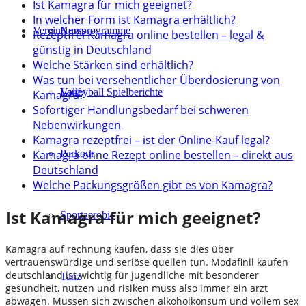
Ist Kamagra für mich geeignet?
In welcher Form ist Kamagra erhältlich?
Verein
Kursprogramme
News
Rezeptfrei Kamagra online bestellen – legal &
günstig in Deutschland
Welche Stärken sind erhältlich?
Was tun bei versehentlicher Überdosierung von
Lauf
Volleyball Spielberichte
Kamagra?
Sofortiger Handlungsbedarf bei schweren
Nebenwirkungen
Kamagra rezeptfrei – ist der Online-Kauf legal?
Kamagra ohne Rezept online bestellen – direkt aus
Parkour
Deutschland
Welche Packungsgrößen gibt es von Kamagra?
Ist Kamagra für mich geeignet?
Sportaerobic
Kamagra auf rechnung kaufen, dass sie dies über
vertrauenswürdige und seriöse quellen tun. Modafinil kaufen
deutschland ist wichtig für jugendliche mit besonderer
Tanz
gesundheit, nutzen und risiken muss also immer ein arzt
abwägen. Müssen sich zwischen alkoholkonsum und vollem sex