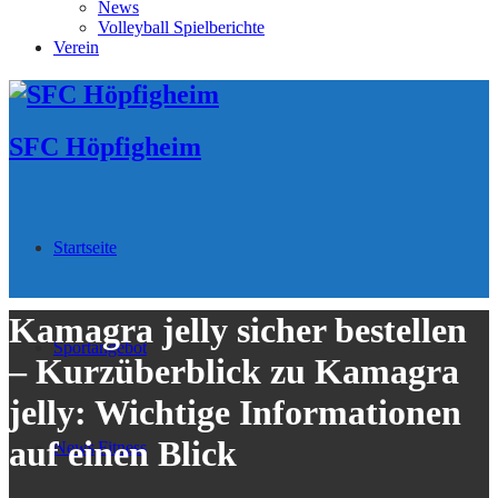
News
Volleyball Spielberichte
Verein
SFC Höpfigheim
Startseite
Kamagra jelly sicher bestellen
Sportangebot
– Kurzüberblick zu Kamagra
jelly: Wichtige Informationen
auf einen Blick
News
Fitness