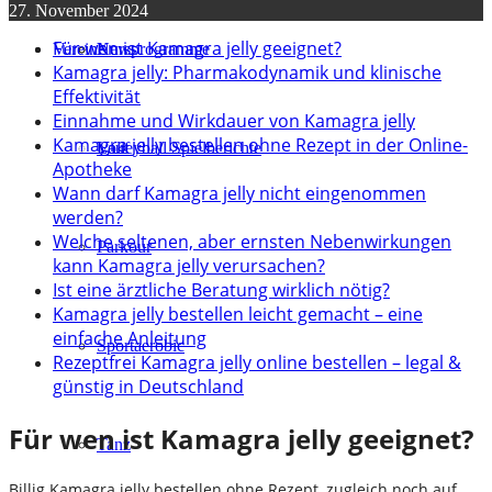
27. November 2024
Für wen ist Kamagra jelly geeignet?
Verein
Kursprogramme
News
Kamagra jelly: Pharmakodynamik und klinische
Effektivität
Einnahme und Wirkdauer von Kamagra jelly
Kamagra jelly bestellen ohne Rezept in der Online-
Lauf
Volleyball Spielberichte
Apotheke
Wann darf Kamagra jelly nicht eingenommen
werden?
Welche seltenen, aber ernsten Nebenwirkungen
Parkour
kann Kamagra jelly verursachen?
Ist eine ärztliche Beratung wirklich nötig?
Kamagra jelly bestellen leicht gemacht – eine
einfache Anleitung
Sportaerobic
Rezeptfrei Kamagra jelly online bestellen – legal &
günstig in Deutschland
Für wen ist Kamagra jelly geeignet?
Tanz
Billig Kamagra jelly bestellen ohne Rezept, zugleich noch auf