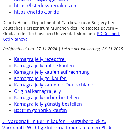
https://listedesspecialites.ch
https://netdoktor.de
Deputy Head – Department of Cardiovascular Surgery bei
Deutsches Herzzentrum München des Freistaates Bayern –
Klinik an der Technischen Universität München,
PD Dr. med.
Keti Vitanova
.
Veröffentlicht am: 27.11.2024 | Letzte Aktualisierung: 26.11.2025
.
Kamagra jelly rezeptfrei
Kamagra jelly online kaufen
Kamagra jelly kaufen auf rechnung
Kamagra jelly gel kaufen
Kamagra jelly kaufen in Deutschland
Original kamagra jelly
Kamagra jelly sicher bestellen
Kamagra jelly günstig bestellen
Bactrim generika kaufen
Post
←
Vardenafil in Berlin kaufen – Kurzüberblick zu
Vardenafil: Wichtige Informationen auf einen Blick
navigation