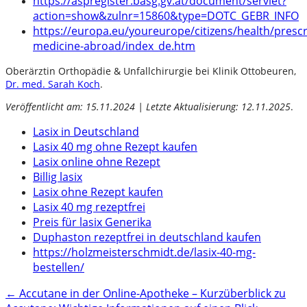
https://aspregister.basg.gv.at/document/servlet?
action=show&zulnr=15860&type=DOTC_GEBR_INFO
https://europa.eu/youreurope/citizens/health/prescr
medicine-abroad/index_de.htm
Oberärztin Orthopädie & Unfallchirurgie bei Klinik Ottobeuren,
Dr. med. Sarah Koch
.
Veröffentlicht am: 15.11.2024 | Letzte Aktualisierung: 12.11.2025
.
Lasix in Deutschland
Lasix 40 mg ohne Rezept kaufen
Lasix online ohne Rezept
Billig lasix
Lasix ohne Rezept kaufen
Lasix 40 mg rezeptfrei
Preis für lasix Generika
Duphaston rezeptfrei in deutschland kaufen
https://holzmeisterschmidt.de/lasix-40-mg-
bestellen/
Post
←
Accutane in der Online-Apotheke – Kurzüberblick zu