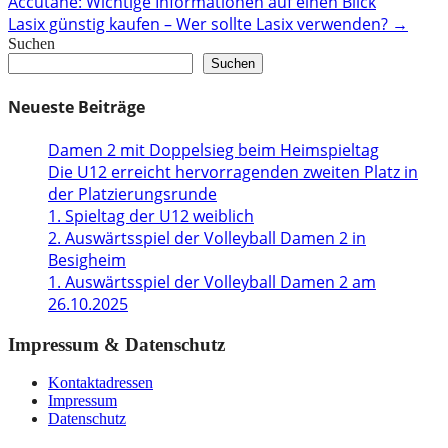
Accutane: Wichtige Informationen auf einen Blick
navigation
Lasix günstig kaufen – Wer sollte Lasix verwenden?
→
Suchen
Suchen
Neueste Beiträge
Damen 2 mit Doppelsieg beim Heimspieltag
Die U12 erreicht hervorragenden zweiten Platz in
der Platzierungsrunde
1. Spieltag der U12 weiblich
2. Auswärtsspiel der Volleyball Damen 2 in
Besigheim
1. Auswärtsspiel der Volleyball Damen 2 am
26.10.2025
Impressum & Datenschutz
Kontaktadressen
Impressum
Datenschutz