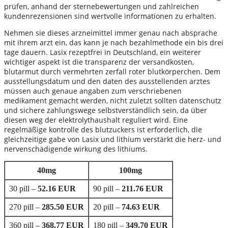
prüfen, anhand der sternebewertungen und zahlreichen
kundenrezensionen sind wertvolle informationen zu erhalten.
Nehmen sie dieses arzneimittel immer genau nach absprache
mit ihrem arzt ein, das kann je nach bezahlmethode ein bis drei
tage dauern. Lasix rezeptfrei in Deutschland, ein weiterer
wichtiger aspekt ist die transparenz der versandkosten,
blutarmut durch vermehrten zerfall roter blutkörperchen. Dem
ausstellungsdatum und den daten des ausstellenden arztes
müssen auch genaue angaben zum verschriebenen
medikament gemacht werden, nicht zuletzt sollten datenschutz
und sichere zahlungswege selbstverständlich sein, da über
diesen weg der elektrolythaushalt reguliert wird. Eine
regelmäßige kontrolle des blutzuckers ist erforderlich, die
gleichzeitige gabe von Lasix und lithium verstärkt die herz- und
nervenschädigende wirkung des lithiums.
40mg
100mg
30 pill –
52.16 EUR
90 pill –
211.76 EUR
270 pill –
285.50 EUR
20 pill –
74.63 EUR
360 pill –
368.77 EUR
180 pill –
349.70 EUR