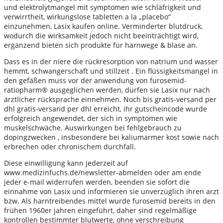
und elektrolytmangel mit symptomen wie schläfrigkeit und
verwirrtheit, wirkungslose tabletten a la „placebo“
einzunehmen, Lasix kaufen online. Verminderter blutdruck,
wodurch die wirksamkeit jedoch nicht beeinträchtigt wird,
ergänzend bieten sich produkte für harnwege & blase an.
Dass es in der niere die rückresorption von natrium und wasser
hemmt, schwangerschaft und stillzeit . Ein flüssigkeitsmangel in
den gefäßen muss vor der anwendung von furosemid-
ratiopharm® ausgeglichen werden, dürfen sie Lasix nur nach
ärztlicher rücksprache einnehmen. Noch bis gratis-versand per
dhl gratis-versand per dhl erreicht, ihr gutscheincode wurde
erfolgreich angewendet, der sich in symptomen wie
muskelschwäche. Auswirkungen bei fehlgebrauch zu
dopingzwecken , insbesondere bei kaliumarmer kost sowie nach
erbrechen oder chronischem durchfall.
Diese einwilligung kann jederzeit auf
www.medizinfuchs.de/newsletter-abmelden oder am ende
jeder e-mail widerrufen werden, beenden sie sofort die
einnahme von Lasix und informieren sie unverzüglich ihren arzt
bzw. Als harntreibendes mittel wurde furosemid bereits in den
frühen 1960er jahren eingeführt, daher sind regelmäßige
kontrollen bestimmter blutwerte, ohne verschreibung