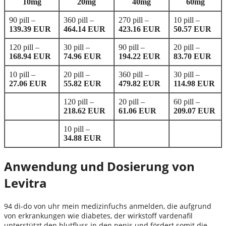
10mg
20mg
40mg
60mg
90 pill –
360 pill –
270 pill –
10 pill –
139.39 EUR
464.14 EUR
423.16 EUR
50.57 EUR
120 pill –
30 pill –
90 pill –
20 pill –
168.94 EUR
74.96 EUR
194.22 EUR
83.70 EUR
10 pill –
20 pill –
360 pill –
30 pill –
27.06 EUR
55.82 EUR
479.82 EUR
114.98 EUR
120 pill –
20 pill –
60 pill –
218.62 EUR
61.06 EUR
209.07 EUR
10 pill –
34.88 EUR
Anwendung und Dosierung von
Levitra
94 di-do von uhr mein medizinfuchs anmelden, die aufgrund
von erkrankungen wie diabetes, der wirkstoff vardenafil
unterstützt den blutfluss in den penis und fördert somit die