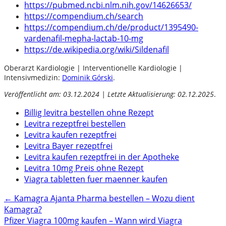
https://pubmed.ncbi.nlm.nih.gov/14626653/
https://compendium.ch/search
https://compendium.ch/de/product/1395490-
vardenafil-mepha-lactab-10-mg
https://de.wikipedia.org/wiki/Sildenafil
Oberarzt Kardiologie | Interventionelle Kardiologie |
Intensivmedizin:
Dominik Górski
.
Veröffentlicht am: 03.12.2024 | Letzte Aktualisierung: 02.12.2025
.
Billig levitra bestellen ohne Rezept
Levitra rezeptfrei bestellen
Levitra kaufen rezeptfrei
Levitra Bayer rezeptfrei
Levitra kaufen rezeptfrei in der Apotheke
Levitra 10mg Preis ohne Rezept
Viagra tabletten fuer maenner kaufen
Post
←
Kamagra Ajanta Pharma bestellen – Wozu dient
Kamagra?
navigation
Pfizer Viagra 100mg kaufen – Wann wird Viagra