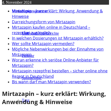
4. November 2024
Mirtazapin – kurz erklärt: Wirkung, Anwendung &
Verein
Kursprogramme
News
Hinweise
Darreichungsform von Mirtazapin
Mirtazapin kaufen online in Deutschland –
rezeptfrei zugänglich
Lauf
Volleyball Spielberichte
In welchen Dosierungen ist Mirtazapin erhältlich?
Wer sollte Mirtazapin vermeiden?
Mögliche Nebenwirkungen bei der Einnahme von
Mirtazapin
Parkour
Woran erkenne ich seriöse Online-Anbieter für
Mirtazapin?
Mirtazapin rezeptfrei bestellen – sicher online ohne
Rezept in Deutschland
Sportaerobic
Bis wann darf man Mirtazapin verwenden?
Mirtazapin – kurz erklärt: Wirkung,
Anwendung & Hinweise
Tanz