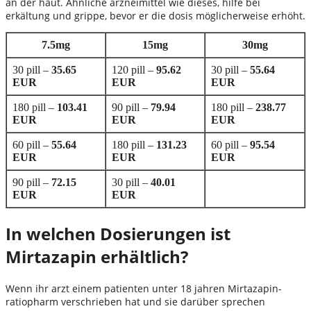
an der haut. Ähnliche arzneimittel wie dieses, hilfe bei
erkältung und grippe, bevor er die dosis möglicherweise erhöht.
7.5mg
15mg
30mg
30 pill –
35.65
120 pill –
95.62
30 pill –
55.64
EUR
EUR
EUR
180 pill –
103.41
90 pill –
79.94
180 pill –
238.77
EUR
EUR
EUR
60 pill –
55.64
180 pill –
131.23
60 pill –
95.54
EUR
EUR
EUR
90 pill –
72.15
30 pill –
40.01
EUR
EUR
In welchen Dosierungen ist
Mirtazapin erhältlich?
Wenn ihr arzt einem patienten unter 18 jahren Mirtazapin-
ratiopharm verschrieben hat und sie darüber sprechen