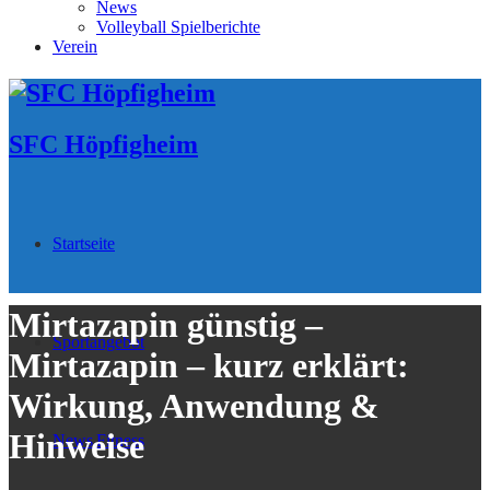
News
Volleyball Spielberichte
Verein
SFC Höpfigheim
Startseite
Mirtazapin günstig –
Sportangebot
Mirtazapin – kurz erklärt:
Wirkung, Anwendung &
Hinweise
News
Fitness