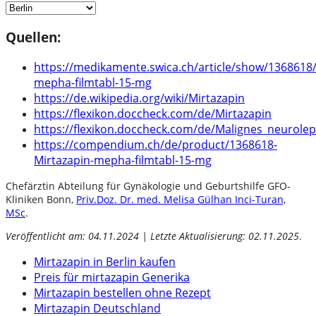
Quellen:
https://medikamente.swica.ch/article/show/1368618
mepha-filmtabl-15-mg
https://de.wikipedia.org/wiki/Mirtazapin
https://flexikon.doccheck.com/de/Mirtazapin
https://flexikon.doccheck.com/de/Malignes_neurole
https://compendium.ch/de/product/1368618-
Mirtazapin-mepha-filmtabl-15-mg
Chefärztin Abteilung für Gynäkologie und Geburtshilfe GFO-
Kliniken Bonn,
Priv.Doz. Dr. med. Melisa Gülhan Inci-Turan,
MSc
.
Veröffentlicht am: 04.11.2024 | Letzte Aktualisierung: 02.11.2025
.
Mirtazapin in Berlin kaufen
Preis für mirtazapin Generika
Mirtazapin bestellen ohne Rezept
Mirtazapin Deutschland