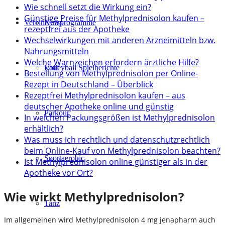
Wie schnell setzt die Wirkung ein?
Günstige Preise für Methylprednisolon kaufen –
Verein
Kursprogramme
News
rezeptfrei aus der Apotheke
Wechselwirkungen mit anderen Arzneimitteln bzw.
Nahrungsmitteln
Welche Warnzeichen erfordern ärztliche Hilfe?
Lauf
Volleyball Spielberichte
Bestellung von Methylprednisolon per Online-
Rezept in Deutschland – Überblick
Rezeptfrei Methylprednisolon kaufen – aus
deutscher Apotheke online und günstig
Parkour
In welchen Packungsgrößen ist Methylprednisolon
erhältlich?
Was muss ich rechtlich und datenschutzrechtlich
beim Online-Kauf von Methylprednisolon beachten?
Sportaerobic
Ist Methylprednisolon online günstiger als in der
Apotheke vor Ort?
Wie wirkt Methylprednisolon?
Tanz
Im allgemeinen wird Methylprednisolon 4 mg jenapharm auch