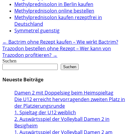
Methylprednisolon in Berlin kaufen
Methylprednisolon online bestellen
Methylprednisolon kaufen rezeptfrei in
Deutschland
Symmetrel guenstig
Post
←
Bactrim ohne Rezept kaufen – Wie wirkt Bactrim?
Trazodon bestellen ohne Rezept – Wer kann von
navigation
Trazodon profitieren?
→
Suchen
Suchen
Neueste Beiträge
Damen 2 mit Doppelsieg beim Heimspieltag
Die U12 erreicht hervorragenden zweiten Platz in
der Platzierungsrunde
1. Spieltag der U12 weiblich
2. Auswärtsspiel der Volleyball Damen 2 in
Besigheim
1. Auswärtsspiel der Volleyball Damen 2 am