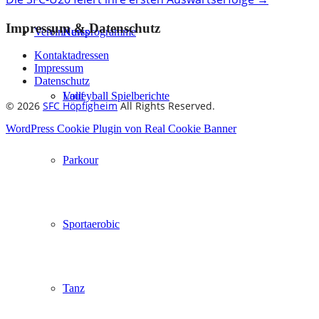
navigation
Impressum & Datenschutz
Verein
Kursprogramme
News
Kontaktadressen
Impressum
Datenschutz
Lauf
Volleyball Spielberichte
© 2026
SFC Höpfigheim
All Rights Reserved.
WordPress Cookie Plugin von Real Cookie Banner
Parkour
Sportaerobic
Tanz