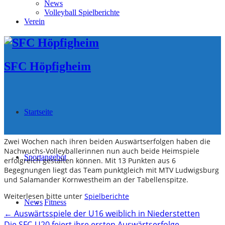
News
Volleyball Spielberichte
Verein
SFC Höpfigheim
Startseite
Zwei Wochen nach ihren beiden Auswärtserfolgen haben die
Nachwuchs-Volleyballerinnen nun auch beide Heimspiele
Sportangebot
erfolgreich gestalten können. Mit 13 Punkten aus 6
Begegnungen liegt das Team punktgleich mit MTV Ludwigsburg
und Salamander Kornwestheim an der Tabellenspitze.
Weiterlesen bitte unter
Spielberichte
News
Fitness
Post
←
Auswärtsspiele der U16 weiblich in Niederstetten
Die SFC-U20 feiert ihre ersten Auswärtserfolge
→