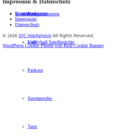
Impressum & Datenschutz
Kontaktadressen
Verein
Kursprogramme
News
Impressum
Datenschutz
© 2026
SFC Höpfigheim
All Rights Reserved.
Lauf
Volleyball Spielberichte
WordPress Cookie Plugin von Real Cookie Banner
Parkour
Sportaerobic
Tanz