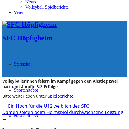
News
Volleyball Spielberichte
Verein
SFC Höpfigheim
Startseite
Volleyballerinnen feiern im Kampf gegen den Abstieg zwei
hart umkämpfte 3:2-Erfolge
Sportangebot
Bitte weiterlesen unter
Spielberichte
Post
←
Ein Hoch für die U12 weiblich des SFC
Damen zeigen beim Heimspiel durchwachsene Leistung
navigation
News
Fitness
→