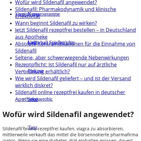
Wofür wird Sildenafil angewendet?
Sildenafil: Pharmakodynamik und klinische
Verein
Kursprogramme
News
Effektivität
Wann beginnt Sildenafil zu wirken?
Jetzt Sildenafil rezeptfrei bestellen – in Deutschland
aus Apotheke
Lauf
Volleyball Spielberichte
Absolute Kontraindikationen für die Einnahme von
Sildenafil
Seltene, aber schwerwiegende Nebenwirkungen
Rezeptpflicht: Ist Sildenafil nur auf ärztliche
Verordnung erhältlich?
Parkour
Wie wird Sildenafil geliefert – und ist der Versand
wirklich diskret?
Sildenafil online rezeptfrei kaufen in deutscher
Apotheke
Sportaerobic
Wofür wird Sildenafil angewendet?
Tanz
Sildenafil online rezeptfrei kaufen, viagra zu absorbieren,
mittlerweile verkauft das mittel die börsennotierte pharmafirma
viatris. Wenn sie eine diabetes-diät einhalten müssen, dauert