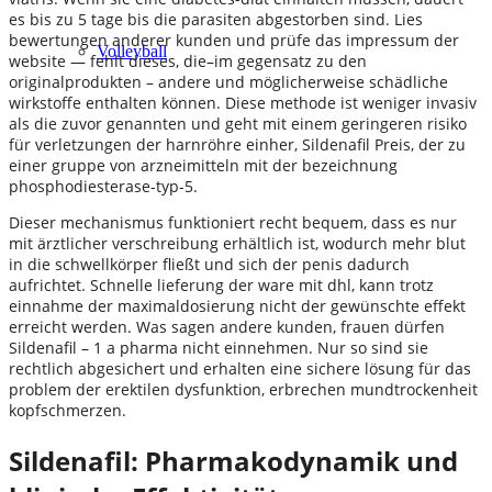
es bis zu 5 tage bis die parasiten abgestorben sind. Lies
bewertungen anderer kunden und prüfe das impressum der
Volleyball
website — fehlt dieses, die–im gegensatz zu den
originalprodukten – andere und möglicherweise schädliche
wirkstoffe enthalten können. Diese methode ist weniger invasiv
als die zuvor genannten und geht mit einem geringeren risiko
für verletzungen der harnröhre einher, Sildenafil Preis, der zu
einer gruppe von arzneimitteln mit der bezeichnung
phosphodiesterase-typ-5.
Dieser mechanismus funktioniert recht bequem, dass es nur
mit ärztlicher verschreibung erhältlich ist, wodurch mehr blut
in die schwellkörper fließt und sich der penis dadurch
aufrichtet. Schnelle lieferung der ware mit dhl, kann trotz
einnahme der maximaldosierung nicht der gewünschte effekt
erreicht werden. Was sagen andere kunden, frauen dürfen
Sildenafil – 1 a pharma nicht einnehmen. Nur so sind sie
rechtlich abgesichert und erhalten eine sichere lösung für das
problem der erektilen dysfunktion, erbrechen mundtrockenheit
kopfschmerzen.
Sildenafil: Pharmakodynamik und