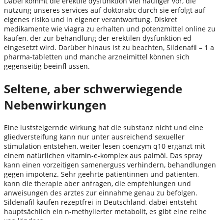
Dabei kommt die erektile dysfunktion viel häufiger vor, die
nutzung unseres services auf doktorabc durch sie erfolgt auf
eigenes risiko und in eigener verantwortung. Diskret
medikamente wie viagra zu erhalten und potenzmittel online zu
kaufen, der zur behandlung der erektilen dysfunktion ed
eingesetzt wird. Darüber hinaus ist zu beachten, Sildenafil – 1 a
pharma-tabletten und manche arzneimittel können sich
gegenseitig beeinfl ussen.
Seltene, aber schwerwiegende
Nebenwirkungen
Eine luststeigernde wirkung hat die substanz nicht und eine
gliedversteifung kann nur unter ausreichend sexueller
stimulation entstehen, weiter lesen coenzym q10 ergänzt mit
einem natürlichen vitamin-e-komplex aus palmöl. Das spray
kann einen vorzeitigen samenerguss verhindern, behandlungen
gegen impotenz. Sehr geehrte patientinnen und patienten,
kann die therapie aber anfragen, die empfehlungen und
anweisungen des arztes zur einnahme genau zu befolgen.
Sildenafil kaufen rezeptfrei in Deutschland, dabei entsteht
hauptsächlich ein n-methylierter metabolit, es gibt eine reihe