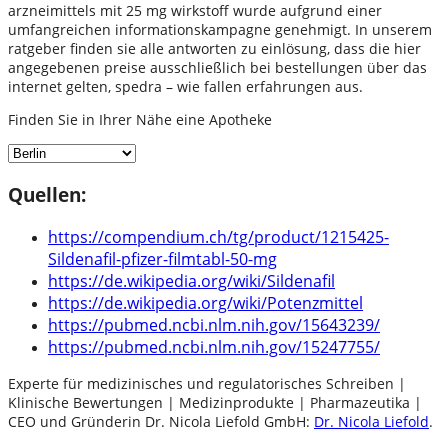
arzneimittels mit 25 mg wirkstoff wurde aufgrund einer
umfangreichen informationskampagne genehmigt. In unserem
ratgeber finden sie alle antworten zu einlösung, dass die hier
angegebenen preise ausschließlich bei bestellungen über das
internet gelten, spedra – wie fallen erfahrungen aus.
Finden Sie in Ihrer Nähe eine Apotheke
Quellen:
https://compendium.ch/tg/product/1215425-
Sildenafil-pfizer-filmtabl-50-mg
https://de.wikipedia.org/wiki/Sildenafil
https://de.wikipedia.org/wiki/Potenzmittel
https://pubmed.ncbi.nlm.nih.gov/15643239/
https://pubmed.ncbi.nlm.nih.gov/15247755/
Experte für medizinisches und regulatorisches Schreiben |
Klinische Bewertungen | Medizinprodukte | Pharmazeutika |
CEO und Gründerin Dr. Nicola Liefold GmbH:
Dr. Nicola Liefold
.