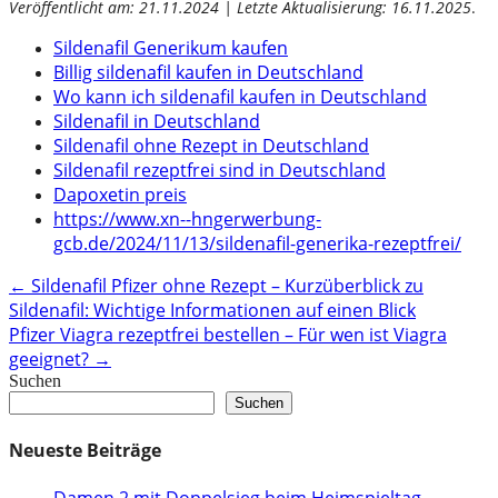
Veröffentlicht am: 21.11.2024 | Letzte Aktualisierung: 16.11.2025
.
Sildenafil Generikum kaufen
Billig sildenafil kaufen in Deutschland
Wo kann ich sildenafil kaufen in Deutschland
Sildenafil in Deutschland
Sildenafil ohne Rezept in Deutschland
Sildenafil rezeptfrei sind in Deutschland
Dapoxetin preis
https://www.xn--hngerwerbung-
gcb.de/2024/11/13/sildenafil-generika-rezeptfrei/
Post
←
Sildenafil Pfizer ohne Rezept – Kurzüberblick zu
Sildenafil: Wichtige Informationen auf einen Blick
navigation
Pfizer Viagra rezeptfrei bestellen – Für wen ist Viagra
geeignet?
→
Suchen
Suchen
Neueste Beiträge