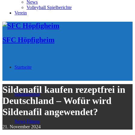
News
Volleyball Spielberichte
Verein
SFC Höpfigheim
Startseite
Sildenafil kaufen rezeptfrei in
Sportangebot
Deutschland – Wofür wird
Sildenafil angewendet?
News
Fitness
21. November 2024