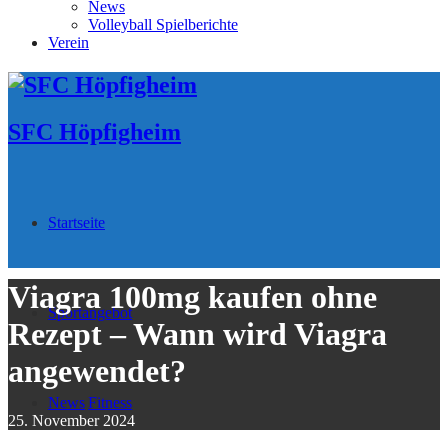
News
Volleyball Spielberichte
Verein
SFC Höpfigheim
Startseite
Viagra 100mg kaufen ohne
Sportangebot
Rezept – Wann wird Viagra
angewendet?
News
Fitness
25. November 2024