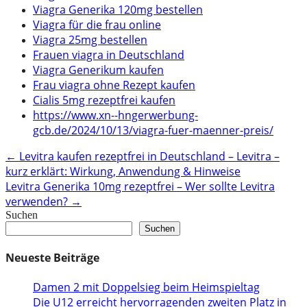
Viagra Generika 120mg bestellen
Viagra für die frau online
Viagra 25mg bestellen
Frauen viagra in Deutschland
Viagra Generikum kaufen
Frau viagra ohne Rezept kaufen
Cialis 5mg rezeptfrei kaufen
https://www.xn--hngerwerbung-
gcb.de/2024/10/13/viagra-fuer-maenner-preis/
Post
←
Levitra kaufen rezeptfrei in Deutschland – Levitra –
kurz erklärt: Wirkung, Anwendung & Hinweise
navigation
Levitra Generika 10mg rezeptfrei – Wer sollte Levitra
verwenden?
→
Suchen
Suchen
Neueste Beiträge
Damen 2 mit Doppelsieg beim Heimspieltag
Die U12 erreicht hervorragenden zweiten Platz in