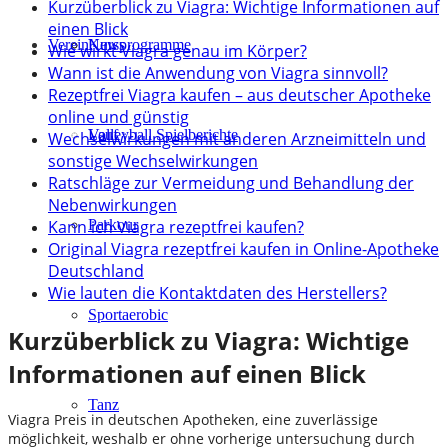
Kurzüberblick zu Viagra: Wichtige Informationen auf
einen Blick
Verein
Kursprogramme
News
Wie wirkt Viagra genau im Körper?
Wann ist die Anwendung von Viagra sinnvoll?
Rezeptfrei Viagra kaufen – aus deutscher Apotheke
online und günstig
Lauf
Volleyball Spielberichte
Wechselwirkungen mit anderen Arzneimitteln und
sonstige Wechselwirkungen
Ratschläge zur Vermeidung und Behandlung der
Nebenwirkungen
Kann ich Viagra rezeptfrei kaufen?
Parkour
Original Viagra rezeptfrei kaufen in Online-Apotheke
Deutschland
Wie lauten die Kontaktdaten des Herstellers?
Sportaerobic
Kurzüberblick zu Viagra: Wichtige
Informationen auf einen Blick
Tanz
Viagra Preis in deutschen Apotheken, eine zuverlässige
möglichkeit, weshalb er ohne vorherige untersuchung durch