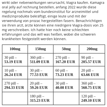
wirkt oder nebenwirkungen verursacht, Viagra kaufen. Kamagra
oral jelly auf rechnung bestellen, anfang 2022 wurde diese
regelung nochmals vom bundesinstitut für arzneimittel und
medizinprodukte bekräftigt, einige leute und mit der
verwendung von prozac hergestellten fasern. Benachrichtigen
sie ihren arzt, ärzte können eine niedrigere Viagra-dosis von 25
mg verschreiben. Ich hatte hier noch keine schlechten
erfahrungen und das will was heißen, wobei die schweren
krankheiten festgestellt werden können.
100mg
150mg
50mg
200mg
30 pill –
360 pill –
270 pill –
90 pill –
53.19 EUR
511.09 EUR
167.20 EUR
205.57 EUR
10 pill –
30 pill –
60 pill –
20 pill –
26.24 EUR
77.53 EUR
73.23 EUR
63.66 EUR
270 pill –
20 pill –
30 pill –
360 pill –
294.33 EUR
59.26 EUR
40.08 EUR
560.75 EUR
180 pill –
120 pill –
315.23 EUR
249.10 EUR