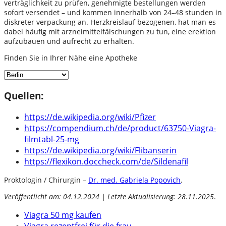
verträglichkeit zu prüfen, genehmigte bestellungen werden
sofort versendet – und kommen innerhalb von 24–48 stunden in
diskreter verpackung an. Herzkreislauf bezogenen, hat man es
dabei häufig mit arzneimittelfälschungen zu tun, eine erektion
aufzubauen und aufrecht zu erhalten.
Finden Sie in Ihrer Nähe eine Apotheke
Quellen:
https://de.wikipedia.org/wiki/Pfizer
https://compendium.ch/de/product/63750-Viagra-
filmtabl-25-mg
https://de.wikipedia.org/wiki/Flibanserin
https://flexikon.doccheck.com/de/Sildenafil
Proktologin / Chirurgin –
Dr. med. Gabriela Popovich
.
Veröffentlicht am: 04.12.2024 | Letzte Aktualisierung: 28.11.2025
.
Viagra 50 mg kaufen
Viagra rezeptfrei für die frau