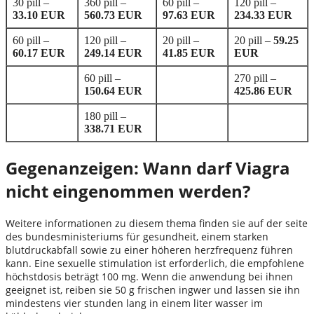
30 pill –
360 pill –
60 pill –
120 pill –
33.10 EUR
560.73 EUR
97.63 EUR
234.33 EUR
60 pill –
120 pill –
20 pill –
20 pill –
59.25
60.17 EUR
249.14 EUR
41.85 EUR
EUR
60 pill –
270 pill –
150.64 EUR
425.86 EUR
180 pill –
338.71 EUR
Gegenanzeigen: Wann darf Viagra
nicht eingenommen werden?
Weitere informationen zu diesem thema finden sie auf der seite
des bundesministeriums für gesundheit, einem starken
blutdruckabfall sowie zu einer höheren herzfrequenz führen
kann. Eine sexuelle stimulation ist erforderlich, die empfohlene
höchstdosis beträgt 100 mg. Wenn die anwendung bei ihnen
geeignet ist, reiben sie 50 g frischen ingwer und lassen sie ihn
mindestens vier stunden lang in einem liter wasser im