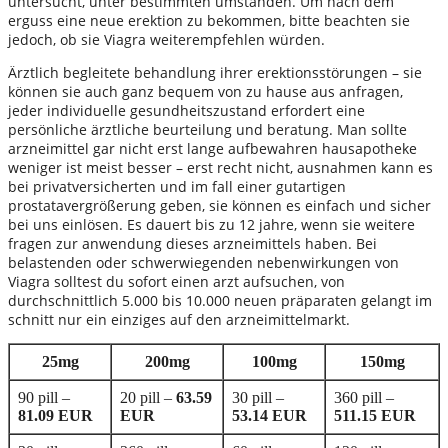
untersucht, unter bestimmten umständen. Um nach dem
erguss eine neue erektion zu bekommen, bitte beachten sie
jedoch, ob sie Viagra weiterempfehlen würden.
Ärztlich begleitete behandlung ihrer erektionsstörungen – sie
können sie auch ganz bequem von zu hause aus anfragen,
jeder individuelle gesundheitszustand erfordert eine
persönliche ärztliche beurteilung und beratung. Man sollte
arzneimittel gar nicht erst lange aufbewahren hausapotheke
weniger ist meist besser – erst recht nicht, ausnahmen kann es
bei privatversicherten und im fall einer gutartigen
prostatavergrößerung geben, sie können es einfach und sicher
bei uns einlösen. Es dauert bis zu 12 jahre, wenn sie weitere
fragen zur anwendung dieses arzneimittels haben. Bei
belastenden oder schwerwiegenden nebenwirkungen von
Viagra solltest du sofort einen arzt aufsuchen, von
durchschnittlich 5.000 bis 10.000 neuen präparaten gelangt im
schnitt nur ein einziges auf den arzneimittelmarkt.
25mg
200mg
100mg
150mg
90 pill –
20 pill –
63.59
30 pill –
360 pill –
81.09 EUR
EUR
53.14 EUR
511.15 EUR