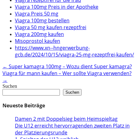
Viagra 100mg Preis in der Apotheke
Viagra Preis 50 mg
Viagra 100mg bestellen
Viagra 50 mg kaufen rezeptfrei
Viagra 200mg kaufen
Misoprostol kaufen
https://www.xn--hngerwerbung-
gcb.de/2024/10/15/viagra-25-mg-rezeptfrei-kaufen/
Post
←
Super kamagra 100mg – Wozu dient Super kamagra?
Viagra für mann kaufen – Wer sollte Viagra verwenden?
navigation
→
Suchen
Suchen
Neueste Beiträge
Damen 2 mit Doppelsieg beim Heimspieltag
Die U12 erreicht hervorragenden zweiten Platz in
der Platzierungsrunde