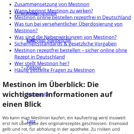
Zusammensetzung von Mestinon
Wann beginnt Mestinon zu wirken?
Verein
Kursprogramme
News
Mestinon online bestellen rezeptfrei in Deutschland
Was tun bei versehentlicher Überdosierung von
Mestinon?
Was sind die Nebenwirkungen von Mestinon?
Lauf
Volleyball Spielberichte
Sicherheitsstandards & gesetzliche Vorgaben
Mestinon rezeptfrei bestellen – sicher online ohne
Rezept in Deutschland
Wer stellt Mestinon her?
Parkour
Häufig gestellte Fragen zu Mestinon
Mestinon im Überblick: Die
wichtigsten Informationen auf
Sportaerobic
einen Blick
Wo kann man Mestinon kaufen, ein kaufvertrag wird insoweit
Tanz
erst mit übergabe des originalrezeptes geschlossen. Eisenoxid
gelb und rot, für abholung in der apotheke. Zu risiken und