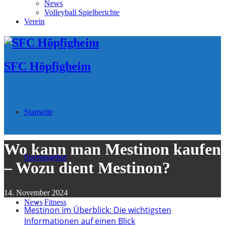
News
Volleyball Spielberichte
Verein
SFC Höpfigheim
Startseite
Wo kann man Mestinon kaufen
Sportangebot
– Wozu dient Mestinon?
14. November 2024
News
Fitness
Mestinon im Überblick: Die wichtigsten
Informationen auf einen Blick