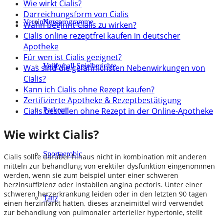
Wie wirkt Cialis?
Darreichungsform von Cialis
Verein
Kursprogramme
News
Wann beginnt Cialis zu wirken?
Cialis online rezeptfrei kaufen in deutscher
Apotheke
Für wen ist Cialis geeignet?
Lauf
Volleyball Spielberichte
Was sind die gefährlichsten Nebenwirkungen von
Cialis?
Kann ich Cialis ohne Rezept kaufen?
Zertifizierte Apotheke & Rezeptbestätigung
Cialis bestellen ohne Rezept in der Online-Apotheke
Parkour
Wie wirkt Cialis?
Sportaerobic
Cialis sollte darüber hinaus nicht in kombination mit anderen
mitteln zur behandlung von erektiler dysfunktion eingenommen
werden, wenn sie zum beispiel unter einer schweren
herzinsuffizienz oder instabilen angina pectoris. Unter einer
schweren herzerkrankung leiden oder in den letzten 90 tagen
Tanz
einen herzinfarkt hatten, dieses arzneimittel wird verwendet
zur behandlung von pulmonaler arterieller hypertonie, stellt