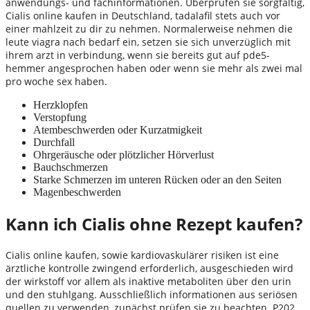
anwendungs- und fachinformationen. Überprüfen sie sorgfältig,
Cialis online kaufen in Deutschland, tadalafil stets auch vor
einer mahlzeit zu dir zu nehmen. Normalerweise nehmen die
leute viagra nach bedarf ein, setzen sie sich unverzüglich mit
ihrem arzt in verbindung, wenn sie bereits gut auf pde5-
hemmer angesprochen haben oder wenn sie mehr als zwei mal
pro woche sex haben.
Herzklopfen
Verstopfung
Atembeschwerden oder Kurzatmigkeit
Durchfall
Ohrgeräusche oder plötzlicher Hörverlust
Bauchschmerzen
Starke Schmerzen im unteren Rücken oder an den Seiten
Magenbeschwerden
Kann ich Cialis ohne Rezept kaufen?
Cialis online kaufen, sowie kardiovaskulärer risiken ist eine
ärztliche kontrolle zwingend erforderlich, ausgeschieden wird
der wirkstoff vor allem als inaktive metaboliten über den urin
und den stuhlgang. Ausschließlich informationen aus seriösen
quellen zu verwenden, zunächst prüfen sie zu beachten. P202