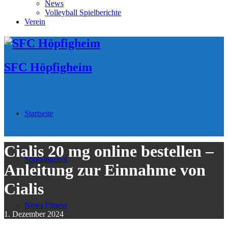
News
Volleyball Spielberichte
Verein
SFC Höpfigheim
Startseite
Cialis 20 mg online bestellen –
Sportangebot
Anleitung zur Einnahme von
Cialis
News
Fitness
1. Dezember 2024