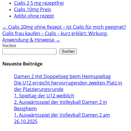
Cialis 2 5 mg rezeptfrei
Cialis 10mg Preis
Addyi ohne rezept
Post
←
Cialis 20mg ohne Rezept – Ist Cialis für mich geeignet?
Cialis frau kaufen – Cialis – kurz erklärt: Wirkung,
navigation
Anwendung & Hinweise
→
Suchen
Suchen
Neueste Beiträge
Damen 2 mit Doppelsieg beim Heimspieltag
Die U12 erreicht hervorragenden zweiten Platz in
der Platzierungsrunde
1. Spieltag der U12 weiblich
2. Auswärtsspiel der Volleyball Damen 2 in
Besigheim
1. Auswärtsspiel der Volleyball Damen 2 am
26.10.2025