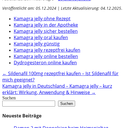
Veröffentlicht am: 05.12.2024 | Letzte Aktualisierung: 04.12.2025
.
Kamagra jelly ohne Rezept
Kamagra jelly in der Apotheke
Kamagra jelly sicher bestellen
Kamagra jelly oral kaufen
Kamagra jelly günstig
Kamagra jelly rezeptfrei kaufen
Kamagra jelly online bestellen
Dydrogesteron online kaufen
Post
←
Sildenafil 100mg rezeptfrei kaufen – Ist Sildenafil für
mich geeignet?
navigation
Kamagra jelly in Deutschland – Kamagra jelly – kurz
erklärt: Wirkung, Anwendung & Hinweise
→
Suchen
Suchen
Neueste Beiträge