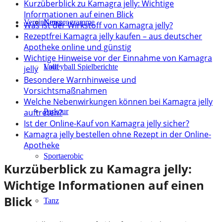
Kurzüberblick zu Kamagra jelly: Wichtige
Informationen auf einen Blick
Verein
Kursprogramme
News
Was ist der Wirkstoff von Kamagra jelly?
Rezeptfrei Kamagra jelly kaufen – aus deutscher
Apotheke online und günstig
Wichtige Hinweise vor der Einnahme von Kamagra
Lauf
Volleyball Spielberichte
jelly
Besondere Warnhinweise und
Vorsichtsmaßnahmen
Welche Nebenwirkungen können bei Kamagra jelly
auftreten?
Parkour
Ist der Online-Kauf von Kamagra jelly sicher?
Kamagra jelly bestellen ohne Rezept in der Online-
Apotheke
Sportaerobic
Kurzüberblick zu Kamagra jelly:
Wichtige Informationen auf einen
Blick
Tanz