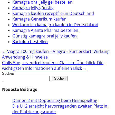
Kamagra oral jelly gel bestellen
Kamagra jelly günstig
Kamagra kaufen rezeptfrei in Deutschland
Kamagra Generikum kaufen
Wo kann ich kamagra kaufen in Deutschland
Kamagra Ajanta Pharma bestellen
Günstig kamagra oral jelly kaufen
Baclofen bestellen
Post
←
Viagra 100 mg kaufen – Viagra – kurz erklärt: Wirkung,
Anwendung & Hinweise
navigation
Cialis 5mg rezeptfrei kaufen – Cialis im Überblick: Die
wichtigsten Informationen auf einen Blick
→
Suchen
Suchen
Neueste Beiträge
Damen 2 mit Doppelsieg beim Heimspieltag
Die U12 erreicht hervorragenden zweiten Platz in
der Platzierungsrunde