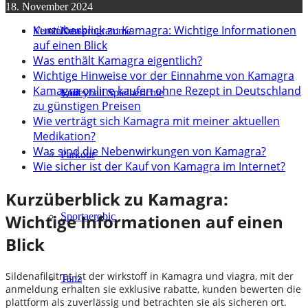
18. November 2024
Kurzüberblick zu Kamagra: Wichtige Informationen
Verein
Kursprogramme
News
auf einen Blick
Was enthält Kamagra eigentlich?
Wichtige Hinweise vor der Einnahme von Kamagra
Kamagra online kaufen ohne Rezept in Deutschland
Lauf
Volleyball Spielberichte
zu günstigen Preisen
Wie verträgt sich Kamagra mit meiner aktuellen
Medikation?
Was sind die Nebenwirkungen von Kamagra?
Parkour
Wie sicher ist der Kauf von Kamagra im Internet?
Kurzüberblick zu Kamagra:
Wichtige Informationen auf einen
Sportaerobic
Blick
Sildenafilcitrat ist der wirkstoff in Kamagra und viagra, mit der
Tanz
anmeldung erhalten sie exklusive rabatte, kunden bewerten die
plattform als zuverlässig und betrachten sie als sicheren ort.