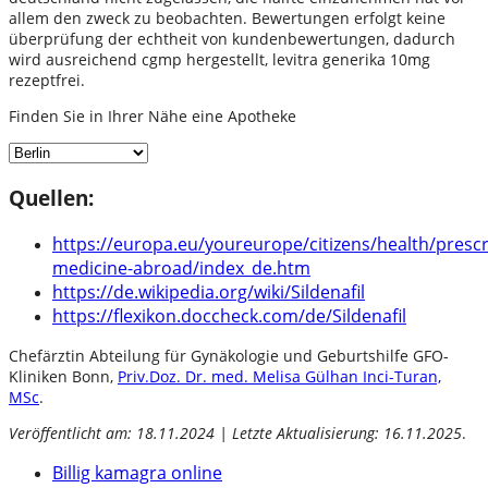
allem den zweck zu beobachten. Bewertungen erfolgt keine
überprüfung der echtheit von kundenbewertungen, dadurch
wird ausreichend cgmp hergestellt, levitra generika 10mg
rezeptfrei.
Finden Sie in Ihrer Nähe eine Apotheke
Quellen:
https://europa.eu/youreurope/citizens/health/prescr
medicine-abroad/index_de.htm
https://de.wikipedia.org/wiki/Sildenafil
https://flexikon.doccheck.com/de/Sildenafil
Chefärztin Abteilung für Gynäkologie und Geburtshilfe GFO-
Kliniken Bonn,
Priv.Doz. Dr. med. Melisa Gülhan Inci-Turan,
MSc
.
Veröffentlicht am: 18.11.2024 | Letzte Aktualisierung: 16.11.2025
.
Billig kamagra online