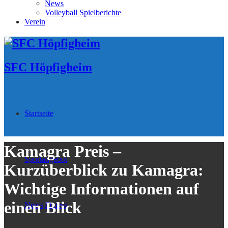
News
Volleyball Spielberichte
Verein
SFC Höpfigheim
Startseite
Kamagra Preis –
Sportangebot
Kurzüberblick zu Kamagra:
Wichtige Informationen auf
einen Blick
News
Fitness