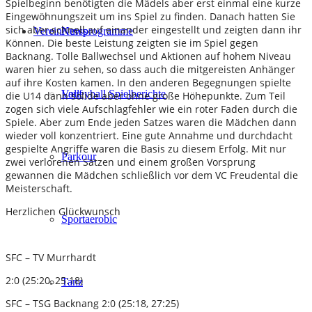
Spielbeginn benötigten die Mädels aber erst einmal eine kurze
Eingewöhnungszeit um ins Spiel zu finden. Danach hatten Sie
sich aber schnell auf einander eingestellt und zeigten dann ihr
Verein
Kursprogramme
News
Können. Die beste Leistung zeigten sie im Spiel gegen
Backnang. Tolle Ballwechsel und Aktionen auf hohem Niveau
waren hier zu sehen, so dass auch die mitgereisten Anhänger
auf ihre Kosten kamen. In den anderen Begegnungen spielte
Lauf
Volleyball Spielberichte
die U14 dann solide aber ohne große Höhepunkte. Zum Teil
zogen sich viele Aufschlagfehler wie ein roter Faden durch die
Spiele. Aber zum Ende jeden Satzes waren die Mädchen dann
wieder voll konzentriert. Eine gute Annahme und durchdacht
gespielte Angriffe waren die Basis zu diesem Erfolg. Mit nur
Parkour
zwei verlorenen Sätzen und einem großen Vorsprung
gewannen die Mädchen schließlich vor dem VC Freudental die
Meisterschaft.
Herzlichen Glückwunsch
Sportaerobic
SFC – TV Murrhardt
2:0 (25:20, 25:18)
Tanz
SFC – TSG Backnang 2:0 (25:18, 27:25)