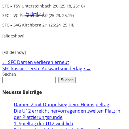
SFC – TSV Untersteinbach 2:0 (25:18, 25:16)
Volleyball
SFC – VC Freudental 2:0 (25:23, 25:19)
SFC – SVG Kirchberg 2:1 (26:24, 25:14)
[slideshow]
[/slideshow]
Post
←
SFC Damen verlieren erneut
SFC kassiert erste Auswärtsniederlage
→
navigation
Suchen
Suchen
Neueste Beiträge
Damen 2 mit Doppelsieg beim Heimspieltag
Die U12 erreicht hervorragenden zweiten Platz in
der Platzierungsrunde
1. Spieltag der U12 weiblich