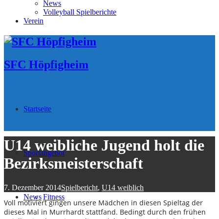
News
Volleyball Spielberichte
Verein
SFC Höpfigheim
Startseite
U14 weibliche Jugend holt die
Sportangebot
Bezirksmeisterschaft
7. Dezember 2014
Spielbericht
,
U14 weiblich
News
Fitness
Voll motiviert gingen unsere Mädchen in diesen Spieltag der
dieses Mal in Murrhardt stattfand. Bedingt durch den frühen