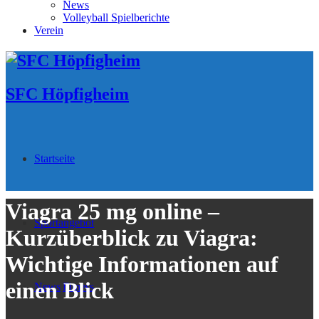
News
Volleyball Spielberichte
Verein
SFC Höpfigheim
Startseite
Viagra 25 mg online –
Sportangebot
Kurzüberblick zu Viagra:
Wichtige Informationen auf
einen Blick
News
Fitness