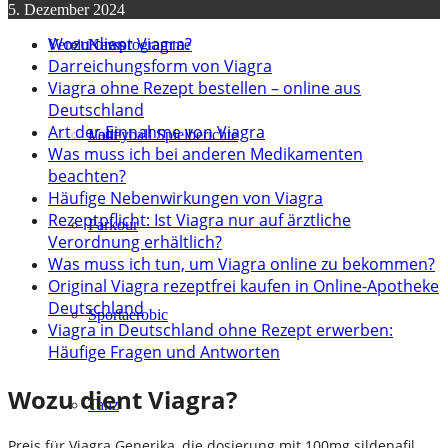
5. Dezember 2024
Wozu dient Viagra?
Verein
Kursprogramme
News
Darreichungsform von Viagra
Viagra ohne Rezept bestellen – online aus
Deutschland
Art der Einnahme von Viagra
Lauf
Volleyball Spielberichte
Was muss ich bei anderen Medikamenten
beachten?
Häufige Nebenwirkungen von Viagra
Rezeptpflicht: Ist Viagra nur auf ärztliche
Parkour
Verordnung erhältlich?
Was muss ich tun, um Viagra online zu bekommen?
Original Viagra rezeptfrei kaufen in Online-Apotheke
Deutschland
Sportaerobic
Viagra in Deutschland ohne Rezept erwerben:
Häufige Fragen und Antworten
Wozu dient Viagra?
Tanz
Preis für Viagra Generika, die dosierung mit 100mg sildenafil