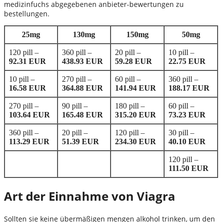
medizinfuchs abgegebenen anbieter-bewertungen zu
bestellungen.
25mg
130mg
150mg
50mg
120 pill –
360 pill –
20 pill –
10 pill –
92.31 EUR
438.93 EUR
59.28 EUR
22.75 EUR
10 pill –
270 pill –
60 pill –
360 pill –
16.58 EUR
364.88 EUR
141.94 EUR
188.17 EUR
270 pill –
90 pill –
180 pill –
60 pill –
103.64 EUR
165.48 EUR
315.20 EUR
73.23 EUR
360 pill –
20 pill –
120 pill –
30 pill –
113.29 EUR
51.39 EUR
234.30 EUR
40.10 EUR
120 pill –
111.50 EUR
Art der Einnahme von Viagra
Sollten sie keine übermäßigen mengen alkohol trinken, um den