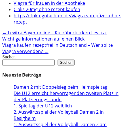
Viagra für frauen in der Apotheke
Cialis 20mg ohne rezept kaufen
https://itoko-gutachten.de/viagra-von-pfizer-ohne-
rezept
Post
←
Levitra Bayer online – Kurzüberblick zu Levitra:
Wichtige Informationen auf einen Blick
navigation
Viagra kaufen rezeptfrei in Deutschland – Wer sollte
Viagra verwenden?
→
Suchen
Suchen
Neueste Beiträge
Damen 2 mit Doppelsieg beim Heimspieltag
Die U12 erreicht hervorragenden zweiten Platz in
der Platzierungsrunde
1. Spieltag der U12 weiblich
2. Auswärtsspiel der Volleyball Damen 2 in
Besigheim
1. Auswärtsspiel der Volleyball Damen 2 am