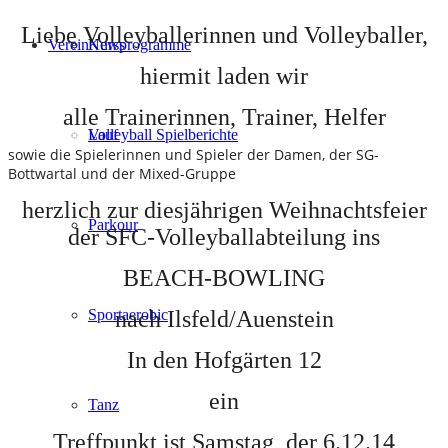
Liebe Volleyballerinnen und Volleyballer,
Verein
Kursprogramme
News
hiermit laden wir
alle Trainerinnen, Trainer, Helfer
Lauf
Volleyball Spielberichte
sowie die Spielerinnen und Spieler der Damen, der SG-
Bottwartal und der Mixed-Gruppe
herzlich zur diesjährigen Weihnachtsfeier
Parkour
der SFC-Volleyballabteilung ins
BEACH-BOWLING
nach Ilsfeld/Auenstein
Sportaerobic
In den Hofgärten 12
ein
Tanz
Treffpunkt ist Samstag, der 6.12.14