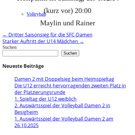
(kurz vor) 20:00
Volleyball
Maylin und Rainer
Post
←
Dritter Saisonsieg für die SFC-Damen
Starker Auftritt der U14 Mädchen
→
navigation
Suchen
Suchen
Neueste Beiträge
Damen 2 mit Doppelsieg beim Heimspieltag
Die U12 erreicht hervorragenden zweiten Platz in
der Platzierungsrunde
1. Spieltag der U12 weiblich
2. Auswärtsspiel der Volleyball Damen 2 in
Besigheim
1. Auswärtsspiel der Volleyball Damen 2 am
26.10.2025