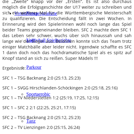
die „Zweite“ knapp vor der „Ersten“. Es ist also durchaus
möglich die Erfolgsgeschichte der U17 weiter zu schreiben und
sich ein weiteres Mal für die Württembergische Meisterschaft
Verein
Kursprogramme
News
zu qualifizieren. Die Entscheidung fällt in zwei Wochen. In
Erinnerung wird den Spielerinnen wohl noch lange das Spiel
beider Teams gegeneinander bleiben. SFC 2 machte dem SFC 1
das Leben sehr schwer, wuchs über sich hinaussah und sah
Lauf
Volleyball Spielberichte
lange wie der Sieger aus. Belohnen konnte sich das Team trotz
einiger Matchbälle aber leider nicht. Irgendwie schaffte es SFC
1 dann doch noch das hochdramatische Spiel als es spitz auf
Knopf stand an sich zu reißen. Super Mädels !!!
Parkour
Ergebnisse:
SFC 1 – TSG Backnang 2:0 (25:13, 25:23)
SFC 1 – SVGG Hirschlanden-Schöckingen 2:0 (25:18, 25:16)
Sportaerobic
SFC 1 – TV Niederstetten 1:2 (25:19, 17:25, 12:15)
SFC 1 – SFC 2 2:1 (22:25, 25:21, 17:15)
SFC 2 – TSG Backnang 2:0 (25:12, 25:23)
Tanz
SFC 2 – TV Lienzingen 2:0 (25:15, 26:24)