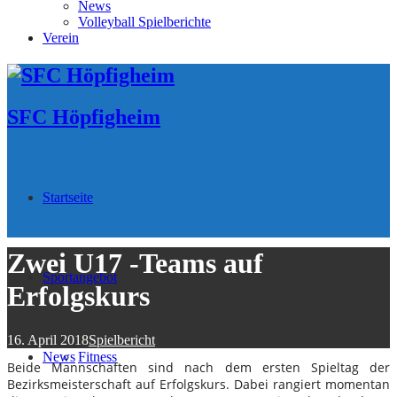
News
Volleyball Spielberichte
Verein
SFC Höpfigheim
Startseite
Zwei U17 -Teams auf
Sportangebot
Erfolgskurs
16. April 2018
Spielbericht
News
Fitness
Beide Mannschaften sind nach dem ersten Spieltag der
Bezirksmeisterschaft auf Erfolgskurs. Dabei rangiert momentan