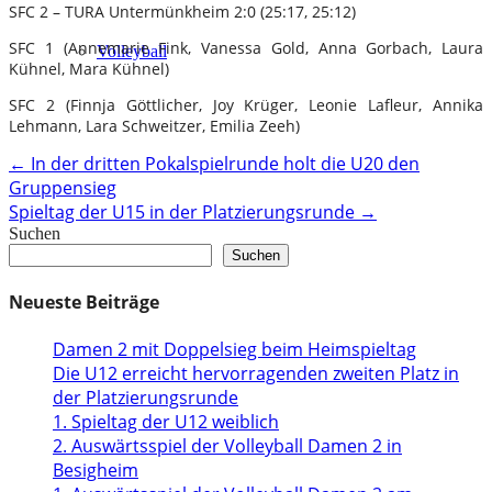
SFC 2 – TURA Untermünkheim 2:0 (25:17, 25:12)
SFC 1 (Annemarie Fink, Vanessa Gold, Anna Gorbach, Laura
Volleyball
Kühnel, Mara Kühnel)
SFC 2 (Finnja Göttlicher, Joy Krüger, Leonie Lafleur, Annika
Lehmann, Lara Schweitzer, Emilia Zeeh)
Post
←
In der dritten Pokalspielrunde holt die U20 den
Gruppensieg
navigation
Spieltag der U15 in der Platzierungsrunde
→
Suchen
Suchen
Neueste Beiträge
Damen 2 mit Doppelsieg beim Heimspieltag
Die U12 erreicht hervorragenden zweiten Platz in
der Platzierungsrunde
1. Spieltag der U12 weiblich
2. Auswärtsspiel der Volleyball Damen 2 in
Besigheim