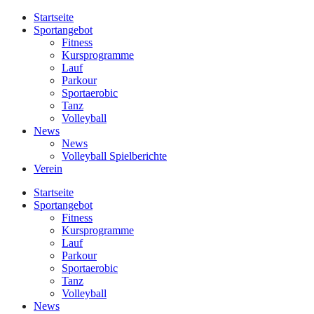
Startseite
Sportangebot
Fitness
Kursprogramme
Lauf
Parkour
Sportaerobic
Tanz
Volleyball
News
News
Volleyball Spielberichte
Verein
Startseite
Sportangebot
Fitness
Kursprogramme
Lauf
Parkour
Sportaerobic
Tanz
Volleyball
News