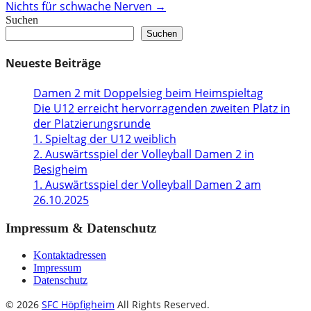
Nichts für schwache Nerven
→
navigation
Suchen
Suchen
Neueste Beiträge
Damen 2 mit Doppelsieg beim Heimspieltag
Die U12 erreicht hervorragenden zweiten Platz in
der Platzierungsrunde
1. Spieltag der U12 weiblich
2. Auswärtsspiel der Volleyball Damen 2 in
Besigheim
1. Auswärtsspiel der Volleyball Damen 2 am
26.10.2025
Impressum & Datenschutz
Kontaktadressen
Impressum
Datenschutz
© 2026
SFC Höpfigheim
All Rights Reserved.