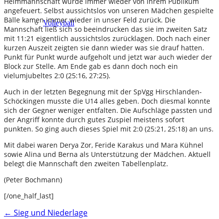
Heimmannschaft wurde immer wieder von ihrem Publikum
angefeuert. Selbst aussichtslos von unseren Mädchen gespielte
Bälle kamen immer wieder in unser Feld zurück. Die
Volleyball
Mannschaft ließ sich so beeindrucken das sie im zweiten Satz
mit 11:21 eigentlich aussichtslos zurücklagen. Doch nach einer
kurzen Auszeit zeigten sie dann wieder was sie drauf hatten.
Punkt für Punkt wurde aufgeholt und jetzt war auch wieder der
Block zur Stelle. Am Ende gab es dann doch noch ein
vielumjubeltes 2:0 (25:16, 27:25).
Auch in der letzten Begegnung mit der SpVgg Hirschlanden-
Schöckingen musste die U14 alles geben. Doch diesmal konnte
sich der Gegner weniger entfalten. Die Aufschläge passten und
der Angriff konnte durch gutes Zuspiel meistens sofort
punkten. So ging auch dieses Spiel mit 2:0 (25:21, 25:18) an uns.
Mit dabei waren Derya Zor, Feride Karakus und Mara Kühnel
sowie Alina und Berna als Unterstützung der Mädchen. Aktuell
belegt die Mannschaft den zweiten Tabellenplatz.
(Peter Bochmann)
[/one_half_last]
Post
←
Sieg und Niederlage