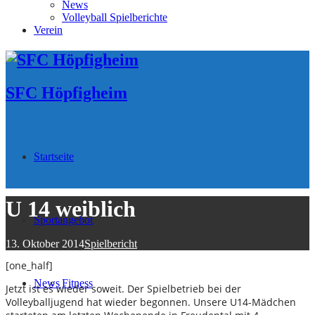
News
Volleyball Spielberichte
Verein
SFC Höpfigheim
Startseite
U 14 weiblich
Sportangebot
13. Oktober 2014
Spielbericht
[one_half]
News
Fitness
Jetzt ist es wieder soweit. Der Spielbetrieb bei der
Volleyballjugend hat wieder begonnen. Unsere U14-Mädchen