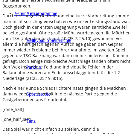
starteten am letzten Wochenende in Freudental mit 4
Begegnungen.
Verein
Kursprogramme
News
Durch die lange Ferienzeit und eine kurze Vorbereitung konnte
man nicht so richtig einschätzen wie unser Leistungsstand war.
Doch gleich in der ersten Begegnung waren sämtliche Zweifel
beiseite geräumt. Ohne große Mühe wurde gegen die Mädchen
vom TSV Untersteinbach mit 2:0 (25:7, 25:10) gewonnen. Vor
Lauf
Volleyball Spielberichte
allem die hart geschlagenen Aufschläge gaben dem Gegner
immer wieder Probleme bei ihrer Annahme. Im zweiten Spiel
gegen die TSG Backnang war dann mehr spielerisches Können
gefragt. Doch einige risikoreiche Aufschläge fanden öfters nicht
den Weg ins andere Feld und individuelle Fehler in der
Parkour
Ballannahme waren am Ende ausschlaggebend für die 1:2
Niederlage (21:25, 25:19, 8:15).
Nach einer Runde Schiedsrichtereinsatz gingen die Mädchen
dann wieder frisch erholt in die nächste Partie gegen die
Sportaerobic
Gastgeberinnen aus Freudental.
[/one_half]
[one_half_last]
Tanz
Das Spiel war nicht einfach zu spielen, denn die