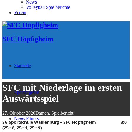
News
Volleyball Spielberichte
Verein
SFC Höpfigheim
Startseite
SFC mit Niederlage im ersten
Sportangebot
Auswärtsspiel
27. Oktober 2020
Damen
,
Spielbericht
News
Fitness
SG Sportschule Waldenburg – SFC Höpfigheim 3:0
(25:18, 25:11, 25:19)