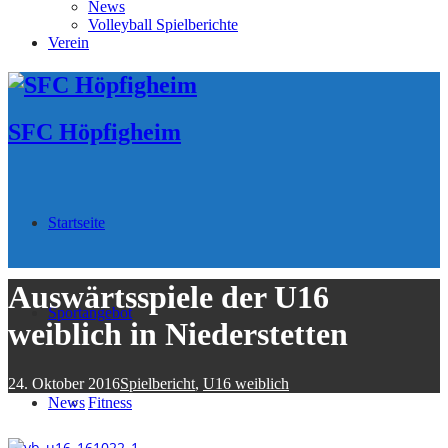
News
Volleyball Spielberichte
Verein
SFC Höpfigheim
Startseite
Auswärtsspiele der U16
Sportangebot
weiblich in Niederstetten
24. Oktober 2016
Spielbericht
,
U16 weiblich
News
Fitness