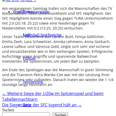
Am vergangenen Samstag trafen sich die Mannschaften des TV
Verein
Kursprogramme
News
Niederstetten, TURA Untermünkheim und SFC Höpfigheim. Der
SFC Höpfigheim konnte einen Sieg gegen TURA Untermünkheim
mit 2:0 (25:18; 25:22) sowie eine Niederlage gegen TV
Niederstetten mit 0:2 (13:25; 20:25) verbuchen.
Lauf
Volleyball Spielberichte
Unser Team, bestehend aus Carolin Buhl, Finnja Göttlicher,
Emilia Zeeh, Lara Schweitzer, Annika Lehmann, Anna Gorbach,
Leonie Lafleur und Vanessa Gold, zeigte sich sehr viel sicherer
und einsatzbereiter wie in den vorherigen Spielen. Erfolgreiche
Aufschläge sowie Angriffe und spannende Ballwechsel
Parkour
motivierten die Spielerinnen, um jeden Ball zu kämpfen.
Am Ende des Spieltages war die Mannschaft in guter Stimmung
und die Trainerin Petra Wanke-Cee war mit der Leistung ihrer
Spielerinnen sehr zufrieden. Danach traten wir wieder die 1 1/4
Sportaerobic
stündige lange Heimfahrt an.
Post
←
Weitere Siege der U20w im Spitzenspiel und beim
Tabellennachbarn
navigation
Die Siegesserie der SFC-Jugend hält an
→
Tanz
Suchen
Suchen