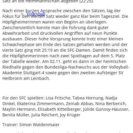
Satz an die Heimmannschaft abgeben (22:25).
Nach einer kurzen Ansprache zwischen den Sätzen, lag der
Volleyball
Fokus für den vierten Satz wieder ganz klar beim Tagesziel. Die
Höpfigheimerinnen waren von Beginn an überlegen.
Zwischenzeitlich konnte man die Führung dank guter
Abwehrarbeit und druckvollen Angriffen auf neun Punkte
ausbauen. Dieser hohe Vorsprung konnte trotz einer kleinen
Schwächephase am Ende des Satzes gehalten werden und der
vierte Satz ging mit 25:19 an die SFC-Damen. Damit finden sich
die Höpfigheimerinnen nach zwei Spieltagen auf dem 5. Platz
der Tabelle wieder. Am 02.11. geht es dann in der heimischen
Riedhalle gegen den Bundesliga-Nachwuchs aus der Volleyball-
Akademie Stuttgart 4 sowie gegen den zweiten Aufsteiger SV
Heilbronn am Leinbach.
Für den SFC spielten: Lisa Fritsche, Tabea Hornung, Nadja
Dinkel, Ekaterina Zimmermann, Zeinab Abbas, Nina Berberich,
Maylin Hermann, Elisabeth Kittelberger, Jülide Günsoy-Häusser,
Benita Müller, Julia Reichert, Joy Krüger
Trainer: Simon Waldenmaier