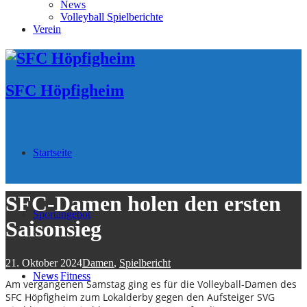
News
Volleyball Spielberichte
Verein
SFC Höpfigheim
Startseite
SFC-Damen holen den ersten
Sportangebot
Saisonsieg
21. Oktober 2024
Damen
,
Spielbericht
News
Fitness
Am vergangenen Samstag ging es für die Volleyball-Damen des
SFC Höpfigheim zum Lokalderby gegen den Aufsteiger SVG