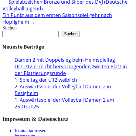
Post
←
Spielabzeichen Bronze und Silber des DVJ (Deutsche
Volleyball Jugend)
navigation
Ein Punkt aus dem ersten Saisonspiel geht nach
Höpfigheim
→
Suchen
Suchen
Neueste Beiträge
Damen 2 mit Doppelsieg beim Heimspieltag
Die U12 erreicht hervorragenden zweiten Platz in
der Platzierungsrunde
1. Spieltag der U12 weiblich
2. Auswärtsspiel der Volleyball Damen 2 in
Besigheim
1. Auswärtsspiel der Volleyball Damen 2 am
26.10.2025
Impressum & Datenschutz
Kontaktadressen