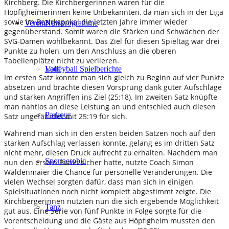
Kirchberg. Die Kirchbergerinnen waren für die
Höpfigheimerinnen keine Unbekannten, da man sich in der Liga
sowie im Bezirkspokal die letzten Jahre immer wieder
Verein
Kursprogramme
News
gegenüberstand. Somit waren die Stärken und Schwächen der
SVG-Damen wohlbekannt. Das Ziel für diesen Spieltag war drei
Punkte zu holen, um den Anschluss an die oberen
Tabellenplätze nicht zu verlieren.
Lauf
Volleyball Spielberichte
Im ersten Satz konnte man sich gleich zu Beginn auf vier Punkte
absetzen und brachte diesen Vorsprung dank guter Aufschläge
und starken Angriffen ins Ziel (25:18). Im zweiten Satz knüpfte
man nahtlos an diese Leistung an und entschied auch diesen
Parkour
Satz ungefährdet mit 25:19 für sich.
Während man sich in den ersten beiden Sätzen noch auf den
starken Aufschlag verlassen konnte, gelang es im dritten Satz
nicht mehr, diesen Druck aufrecht zu erhalten. Nachdem man
Sportaerobic
nun den ersten Punkt sicher hatte, nutzte Coach Simon
Waldenmaier die Chance für personelle Veränderungen. Die
vielen Wechsel sorgten dafür, dass man sich in einigen
Spielsituationen noch nicht komplett abgestimmt zeigte. Die
Kirchbergerinnen nutzten nun die sich ergebende Möglichkeit
Tanz
gut aus. Eine Serie von fünf Punkte in Folge sorgte für die
Vorentscheidung und die Gäste aus Höpfigheim mussten den