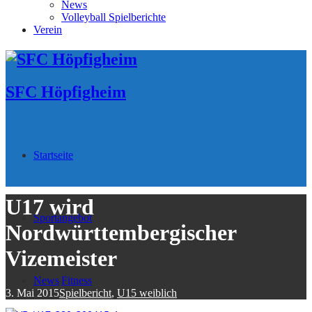
News
Volleyball Spielberichte
Verein
SFC Höpfigheim
Startseite
U17 wird
Sportangebot
Nordwürttembergischer
Vizemeister
News
Fitness
3. Mai 2015
Spielbericht
,
U15 weiblich