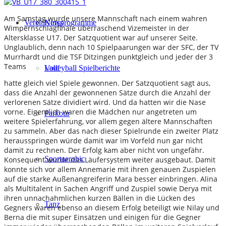
Am Samstag wurde unsere Mannschaft nach einem wahren
Verein
Kursprogramme
News
Wimpernschlagfinale überraschend Vizemeister in der
Altersklasse U17. Der Satzquotient war auf unserer Seite.
Unglaublich, denn nach 10 Spielpaarungen war der SFC, der TV
Murrhardt und die TSF Ditzingen punktgleich und jeder der 3
Teams
Lauf
Volleyball Spielberichte
hatte gleich viel Spiele gewonnen. Der Satzquotient sagt aus,
dass die Anzahl der gewonnenen Sätze durch die Anzahl der
verlorenen Sätze dividiert wird. Und da hatten wir die Nase
vorne. Eigentlich waren die Mädchen nur angetreten um
Parkour
weitere Spielerfahrung, vor allem gegen ältere Mannschaften
zu sammeln. Aber das nach dieser Spielrunde ein zweiter Platz
herausspringen würde damit war im Vorfeld nun gar nicht
damit zu rechnen. Der Erfolg kam aber nicht von ungefähr.
Sportaerobic
Konsequent wurde das Läufersystem weiter ausgebaut. Damit
konnte sich vor allem Annemarie mit ihren genauen Zuspielen
auf die starke Außenangreiferin Mara besser einbringen. Alina
als Multitalent in Sachen Angriff und Zuspiel sowie Derya mit
ihren unnachahmlichen kurzen Bällen in die Lücken des
Tanz
Gegners waren ebenso an diesem Erfolg beteiligt wie Nilay und
Berna die mit super Einsätzen und einigen für die Gegner