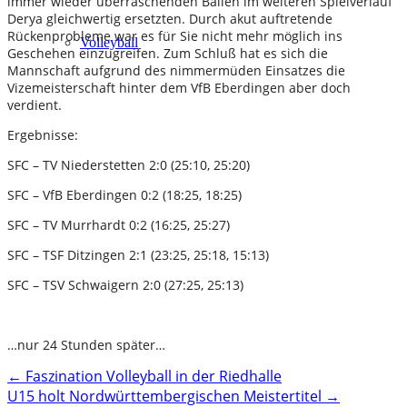
immer wieder überraschenden Bällen im weiteren Spielverlauf
Derya gleichwertig ersetzten. Durch akut auftretende
Rückenprobleme war es für Sie nicht mehr möglich ins
Volleyball
Geschehen einzugreifen. Zum Schluß hat es sich die
Mannschaft aufgrund des nimmermüden Einsatzes die
Vizemeisterschaft hinter dem VfB Eberdingen aber doch
verdient.
Ergebnisse:
SFC – TV Niederstetten 2:0 (25:10, 25:20)
SFC – VfB Eberdingen 0:2 (18:25, 18:25)
SFC – TV Murrhardt 0:2 (16:25, 25:27)
SFC – TSF Ditzingen 2:1 (23:25, 25:18, 15:13)
SFC – TSV Schwaigern 2:0 (27:25, 25:13)
…nur 24 Stunden später…
Post
←
Faszination Volleyball in der Riedhalle
U15 holt Nordwürttembergischen Meistertitel
→
navigation